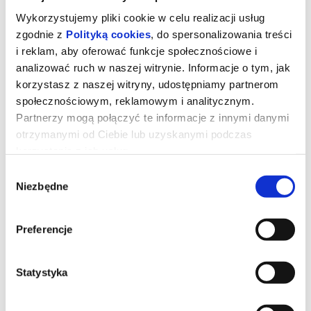
Wykorzystujemy pliki cookie w celu realizacji usług
zgodnie z
Polityką cookies
, do spersonalizowania treści
i reklam, aby oferować funkcje społecznościowe i
analizować ruch w naszej witrynie. Informacje o tym, jak
korzystasz z naszej witryny, udostępniamy partnerom
społecznościowym, reklamowym i analitycznym.
Partnerzy mogą połączyć te informacje z innymi danymi
otrzymanymi od Ciebie lub uzyskanymi podczas
korzystania z ich usług.
Wybór
Niezbędne
zgody
Toy Story 5
Preferencje
Kowboj Chudy wraz z przyjaciółmi mierzy się z nową technologią
popularną wśród dzieci.
Statystyka
*******
Bezpieczne zakupy w Bilety24. W przypadku odwołania
wydarzenia, gwarantujemy automatyczny zwrot środków