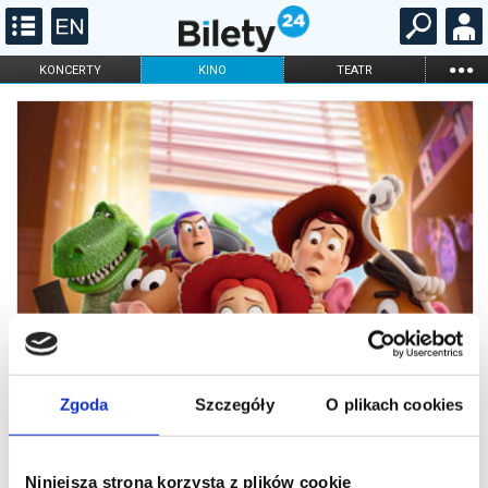
...
KONCERTY
KINO
TEATR
KABARET I
FILHARMONIA
OPERA I BALET
STAND-UP
DLA DZIECI
ONLINE
KARNETY
Zgoda
Szczegóły
O plikach cookies
Niniejsza strona korzysta z plików cookie