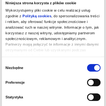
Niniejsza strona korzysta z plików cookie
Wykorzystujemy pliki cookie w celu realizacji usług
zgodnie z
Polityką cookies
, do spersonalizowania treści
i reklam, aby oferować funkcje społecznościowe i
analizować ruch w naszej witrynie. Informacje o tym, jak
korzystasz z naszej witryny, udostępniamy partnerom
społecznościowym, reklamowym i analitycznym.
Partnerzy mogą połączyć te informacje z innymi danymi
DRUGIE ŻYCIE
otrzymanymi od Ciebie lub uzyskanymi podczas
korzystania z ich usług.
Wybór
María Ángeles od czterdziestu lat mieszka w słonecznym
Niezbędne
zgody
apartamencie w sercu marokańskiego Tangeru. To miejsce, które
pamięta jej miłość, codzienne rytuały i całe życie zapisane w
ścianach, meblach i drobnych gestach. Gdy zostaje zmuszona do
opuszczenia swojego domu, nie potrafi się z tym pogodzić – bo
dom to nie tylko adres, lecz część tożsamości. To, co początkowo
Preferencje
wydaje się bolesną koniecznością, nieoczekiwanie stanie się
jednak nowym początkiem. W życiu Marii Ángeles pojawi się
miejsce zarówno na nowe grono przyjaciół, jak i na
niespodziewaną miłość.
Statystyka
*******