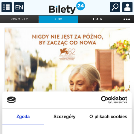
...
KONCERTY
KINO
TEATR
KABARET I
FILHARMONIA
OPERA I BALET
STAND-UP
DLA DZIECI
ONLINE
KARNETY
Zgoda
Szczegóły
O plikach cookies