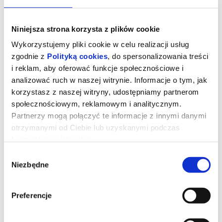
Niniejsza strona korzysta z plików cookie
Wykorzystujemy pliki cookie w celu realizacji usług
zgodnie z
Polityką cookies
, do spersonalizowania treści
i reklam, aby oferować funkcje społecznościowe i
analizować ruch w naszej witrynie. Informacje o tym, jak
korzystasz z naszej witryny, udostępniamy partnerom
społecznościowym, reklamowym i analitycznym.
Partnerzy mogą połączyć te informacje z innymi danymi
otrzymanymi od Ciebie lub uzyskanymi podczas
Drzewo magii
korzystania z ich usług.
Wybór
Niezbędne
zgody
Polly i Tim wraz z trójką dzieci to współczesna rodzina, która staje
przed koniecznością przeprowadzenia się na odległą angielską
prowincję. Wkrótce po przyjeździe okazuje się, że najmłodsi
Preferencje
muszą obejść się bez Wi-Fi i ukochanych elektronicznych
gadżetów oraz odkryć uroki świata na świeżym powietrzu.
Podczas eksploracji okolicznych lasów trafiają na niezwykłe
drzewo, zamieszkane przez barwne, ekscentryczne istoty. Jeśli