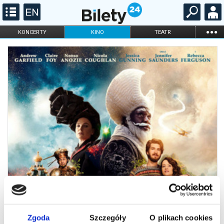
...
KONCERTY
KINO
TEATR
KABARET I
FILHARMONIA
OPERA I BALET
STAND-UP
DLA DZIECI
ONLINE
KARNETY
Zgoda
Szczegóły
O plikach cookies