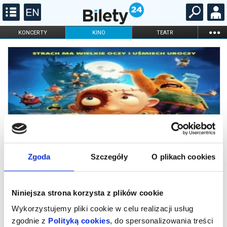
...
KONCERTY
KINO
TEATR
KABARET I
FILHARMONIA
OPERA I BALET
STAND-UP
DLA DZIECI
ONLINE
KARNETY
Zgoda
Szczegóły
O plikach cookies
Niniejsza strona korzysta z plików cookie
Koszmarek
Wykorzystujemy pliki cookie w celu realizacji usług
zgodnie z
Polityką cookies
, do spersonalizowania treści