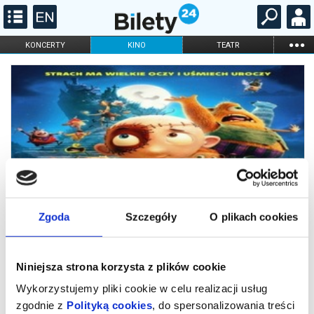
...
KONCERTY
KINO
TEATR
KABARET I
FILHARMONIA
OPERA I BALET
STAND-UP
DLA DZIECI
ONLINE
KARNETY
Zgoda
Szczegóły
O plikach cookies
Niniejsza strona korzysta z plików cookie
Koszmarek
Wykorzystujemy pliki cookie w celu realizacji usług
zgodnie z
Polityką cookies
, do spersonalizowania treści