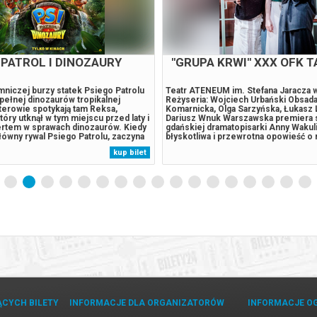
 PATROL I DINOZAURY
"GRUPA KRWI" XXX OFK T
niczej burzy statek Psiego Patrolu
Teatr ATENEUM im. Stefana Jaracza 
a pełnej dinozaurów tropikalnej
Reżyseria: Wojciech Urbański Obsada:
terowie spotykają tam Reksa,
Komarnicka, Olga Sarzyńska, Łukasz
tóry utknął w tym miejscu przed laty i
Dariusz Wnuk Warszawska premiera 
pertem w sprawach dinozaurów. Kiedy
gdańskiej dramatopisarki Anny Wakuli
ówny rywal Psiego Patrolu, zaczyna
błyskotliwa i przewrotna opowieść o
 eksploatować zasoby naturalne
tajemnicach, które wychodzą na jaw w
kup bilet
owadza do wybuchu ogromnego,
spodziewanym momencie – po śmierc
lat wulkanu. Psi Patrol...
Testament, który po sobie zostawił, 
dotychczasowy...
ĄCYCH BILETY
INFORMACJE DLA ORGANIZATORÓW
INFORMACJE O