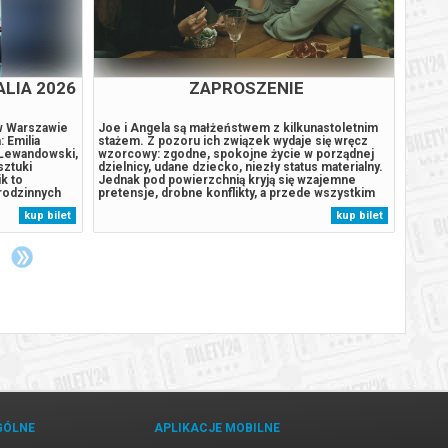
ALIA 2026
ZAPROSZENIE
w Warszawie
Joe i Angela są małżeństwem z kilkunastoletnim
Wystąp
 Emilia
stażem. Z pozoru ich związek wydaje się wręcz
Bułeck
 Lewandowski,
wzorcowy: zgodne, spokojne życie w porządnej
jeden 
sztuki
dzielnicy, udane dziecko, niezły status materialny.
któreg
k to
Jednak pod powierzchnią kryją się wzajemne
polski
 rodzinnych
pretensje, drobne konflikty, a przede wszystkim
jego n
 najmniej
nuda i rutyna. Gdy pewnego wieczoru Joe i Angela
„Dni, 
kup bilet
kup bilet
i dziadka.
zapraszają na kolację parę tajemniczych sąsiadów,
„Będzi
burzy
swobodna i przyjacielska...
– to r
GÓLNE
APLIKACJE MOBILNE