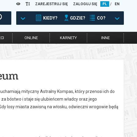
ZAREJESTRUJ SIĘ
ZALOGUJ SIĘ
PL
/
EN
KIEDY?
GDZIE?
CO?
CI
ONLINE
KARNETY
INNE
zeum
chamiają mityczny Astralny Kompas, który przenosi ich do
za bóstwo i staje się ulubieńcem władcy oraz jego
dy losy miasta zawisną na włosku, odwieczni wrogowie będą