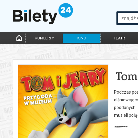
KONCERTY
KINO
TEATR
Tom
Podczas poś
olśniewając
poddanych. 
musieli połą
*******