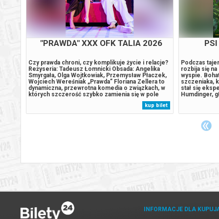
"PRAWDA" XXX OFK TALIA 2026
PSI
trolu
Czy prawda chroni, czy komplikuje życie i relacje?
Podczas tajem
Reżyseria: Tadeusz Łomnicki Obsada: Angelika
rozbija się n
Smyrgała, Olga Wojtkowiak, Przemysław Płaczek,
wyspie. Boha
 laty i
Wojciech Wereśniak „Prawda” Floriana Zellera to
szczeniaka, k
 Kiedy
dynamiczna, przewrotna komedia o związkach, w
stał się eks
czyna
których szczerość szybko zamienia się w pole
Humdinger, gł
e
minowe. Bohaterowie — młodzi dorośli z
lekkomyślnie
 bilet
kup bilet
,
kilkuletnim doświadczeniem w relacjach — są
wyspy, dopr
przekonani, że wiedzą już wszystko:...
uśpionego od 
INFORMACJE DLA KUPUJ