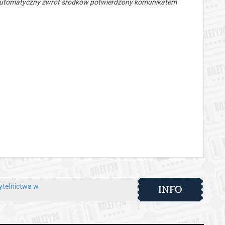
 automatyczny zwrot środków potwierdzony komunikatem
INFO
ytelnictwa w