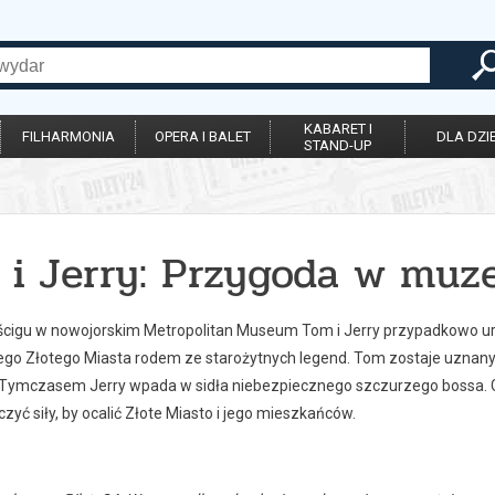
KABARET I
FILHARMONIA
OPERA I BALET
DLA DZIE
STAND-UP
 i Jerry: Przygoda w mu
cigu w nowojorskim Metropolitan Museum Tom i Jerry przypadkowo uru
ego Złotego Miasta rodem ze starożytnych legend. Tom zostaje uznany 
Tymczasem Jerry wpada w sidła niebezpiecznego szczurzego bossa. G
czyć siły, by ocalić Złote Miasto i jego mieszkańców.