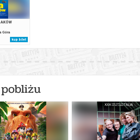
RZAKÓW
ia Góra
kup bilet
pobliżu