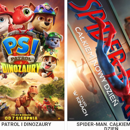
I PATROL I DINOZAURY
SPIDER-MAN. CAŁKIE
DZIEŃ
07.08.2026
07.08.202
12:00
15:00
17:00
I PATROL I DINOZAURY
SPIDER-MAN. CAŁKIE
DZIEŃ