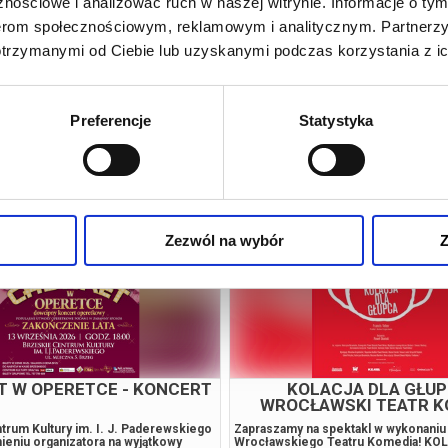
nościowe i analizować ruch w naszej witrynie. Informacje o tym
nerom społecznościowym, reklamowym i analitycznym. Partnerz
otrzymanymi od Ciebie lub uzyskanymi podczas korzystania z ic
ranym obiekcie
Preferencje
Statystyka
Zezwól na wybór
Z
T W OPERETCE - KONCERT
KOLACJA DLA GŁUP
WROCŁAWSKI TEATR K
trum Kultury im. I. J. Paderewskiego
Zapraszamy na spektakl w wykonaniu
ieniu organizatora na wyjątkowy
Wrocławskiego Teatru Komedia! K