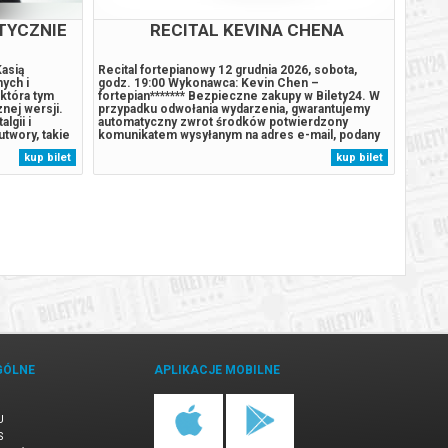
TYCZNIE
RECITAL KEVINA CHENA
asią
Recital fortepianowy 12 grudnia 2026, sobota,
„Stecz
nych i
godz. 19:00 Wykonawca: Kevin Chen –
podcz
 która tym
fortepian******* Bezpieczne zakupy w Bilety24. W
hołd j
nej wersji.
przypadku odwołania wydarzenia, gwarantujemy
sceny
lgii i
automatyczny zwrot środków potwierdzony
wybitn
utwory, takie
komunikatem wysyłanym na adres e-mail, podany
w niez
um czy To, co
podczas zakupu.
polski
kup bilet
kup bilet
subtelnych
Zygmu
.
znajdą
GÓLNE
APLIKACJE MOBILNE
U
S