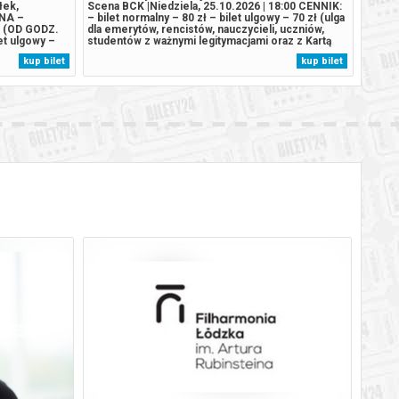
łek,
Scena BCK |Niedziela, 25.10.2026 | 18:00 CENNIK:
JNA –
– bilet normalny – 80 zł – bilet ulgowy – 70 zł (ulga
6 (OD GODZ.
dla emerytów, rencistów, nauczycieli, uczniów,
let ulgowy –
studentów z ważnymi legitymacjami oraz z Kartą
 nauczycieli,
Dużej Rodziny) – bilet grupowy – 60zł (od 10 osób)
kup bilet
kup bilet
macjami oraz
OPIS SPEKTAKLU: Romans ostatniego polskiego
 II balkon...
króla z carycą Katarzyną...