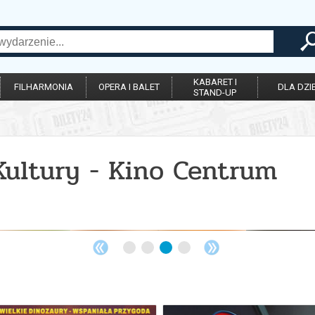
KABARET I
FILHARMONIA
OPERA I BALET
DLA DZIE
STAND-UP
Kultury - Kino Centrum