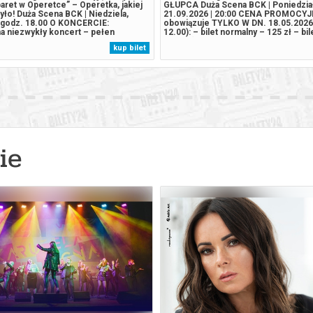
aret w Operetce” – Operetka, jakiej
GŁUPCA Duża Scena BCK | Poniedzia
yło! Duża Scena BCK | Niedziela,
21.09.2026 | 20:00 CENA PROMOCY
 godz. 18.00 O KONCERCIE:
obowiązuje TYLKO W DN. 18.05.202
a niezwykły koncert – pełen
12.00): – bilet normalny – 125 zł – bi
unsztu, błyskotliwego humoru i
105 zł (ulga dla emerytów, rencistów,
kup bilet
leństwa! To prawdziwa eksplozja
uczniów, studentów z ważnymi legity
i, gdzie świat operetki spotyka
z Kartą Dużej Rodziny) – bilet ulgowy –
ie