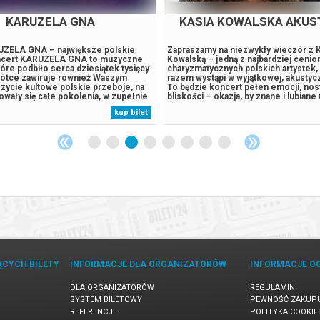
KARUZELA GNA
KASIA KOWALSKA AKUS
UZELA GNA – największe polskie
Zapraszamy na niezwykły wieczór z K
ncert KARUZELA GNA to muzyczne
Kowalską – jedną z najbardziej cenio
óre podbiło serca dziesiątek tysięcy
charyzmatycznych polskich artystek,
rótce zawiruje również Waszym
razem wystąpi w wyjątkowej, akustycz
zycie kultowe polskie przeboje, na
To będzie koncert pełen emocji, nosta
wały się całe pokolenia, w zupełnie
bliskości – okazja, by znane i lubiane 
cjach. To koncert, który
jak Prowadź mnie, Spowiedź, Antidot
kup bilet
ak wielką siłę ma muzyka.
dobre usłyszeć w zupełnie nowych, 
iu wokalistów na scenie, wyjątkowe
aranżacjach. W tej odsłonie muzyka..
ĄCYCH BILETY
INFORMACJE DLA ORGANIZATORÓW
INFORMACJE O
DLA ORGANIZATORÓW
REGULAMIN
SYSTEM BILETOWY
PEWNOŚĆ ZAKUP
REFERENCJE
POLITYKA COOKIE