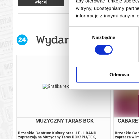
aby oferować funkcje społecz
więcej
WSZYSCY MOI WROGOWIE
witryny, udostępniamy part
informacje z innymi danymi 
Wybór
Wydarzenia w wyb
Niezbędne
zgody
Odmowa
MUZYCZNY TARAS BCK
CABARE
Brzeskie Centrum Kultury oraz J.E.J. BAND
Brzeskie Cen
zapraszają na Muzyczny Taras BCK! PIĄTEK,
zaprasza w im