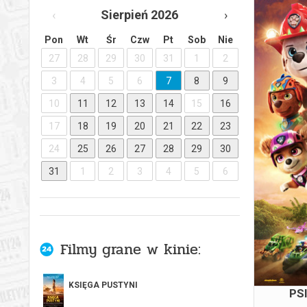
‹
Sierpień 2026
›
Pon
Wt
Śr
Czw
Pt
Sob
Nie
27
28
29
30
31
1
2
3
4
5
6
7
8
9
10
11
12
13
14
15
16
17
18
19
20
21
22
23
PS
24
25
26
27
28
29
30
31
1
2
3
4
5
6
Filmy grane w kinie:
KSIĘGA PUSTYNI
PS