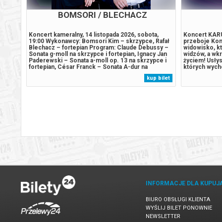
BOMSORI / BLECHACZ
OLa
Koncert kameralny, 14 listopada 2026, sobota,
Koncert KAR
ędach
19:00 Wykonawcy: Bomsori Kim – skrzypce, Rafał
przeboje Ko
TOJĄCE
Blechacz – fortepian Program: Claude Debussy –
widowisko, kt
Sonata g-moll na skrzypce i fortepian, Ignacy Jan
widzów, a wk
y24. W
Paderewski – Sonata a-moll op. 13 na skrzypce i
życiem! Usłys
emy
fortepian, César Franck – Sonata A-dur na
których wycho
skrzypce i fortepian, Karol Szymanowski –
nowych aranża
 bilet
kup bilet
odany
„Nokturn i Tarantella” op. 28******* Bezpieczne
przypomina, j
zakupy w Bilety24. W przypadku...
Kilkudziesięc
brzmienie...
INFORMACJE DLA KUPUJ
BIURO OBSŁUGI KLIENTA
WYŚLIJ BILET PONOWNIE
NEWSLETTER