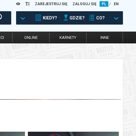
ZAREJESTRUJ SIĘ
ZALOGUJ SIĘ
PL
/
EN
KIEDY?
GDZIE?
CO?
CI
ONLINE
KARNETY
INNE