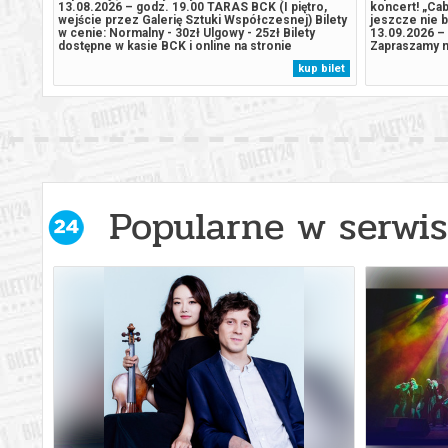
13.08.2026 – godz. 19.00 TARAS BCK (I piętro,
koncert! „Cab
wejście przez Galerię Sztuki Współczesnej) Bilety
jeszcze nie b
w cenie: Normalny - 30zł Ulgowy - 25zł Bilety
13.09.2026 –
dostępne w kasie BCK i online na stronie
Zapraszamy n
bilety24.pl/brzeskiecentrum kultury Zapraszamy na
muzycznego k
kup bilet
wyjatkowy koncert wakacyjny w formacie, który po
szczypty sza
kilku latach nieobecności wraca na...
dobrej energi
kabaret...
Popularne w serwis