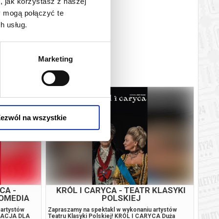
, jak korzystasz z naszej
y mogą połączyć te
h usług.
Marketing
ezwól na wszystkie
CA -
KRÓL I CARYCA - TEATR KLASYKI
OMEDIA
POLSKIEJ
 artystów
Zapraszamy na spektakl w wykonaniu artystów
OLACJA DLA
Teatru Klasyki Polskiej! KRÓL I CARYCA Duża