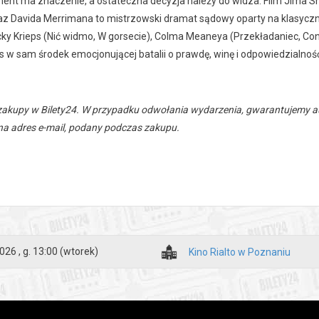
ent ma znaczenie, a ostateczna decyzja należy do widza. Film Jima 
oraz Davida Merrimana to mistrzowski dramat sądowy oparty na klasycz
cky Krieps (Nić widmo, W gorsecie), Colma Meaneya (Przekładaniec, Con 
 w sam środek emocjonującej batalii o prawdę, winę i odpowiedzialnoś
zakupy w Bilety24. W przypadku odwołania wydarzenia, gwarantujemy
a adres e-mail, podany podczas zakupu.
026 , g. 13:00
(wtorek)
Kino Rialto w Poznaniu