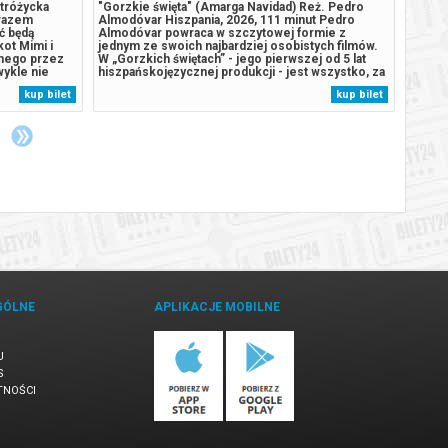
Stróżycka
"Gorzkie święta" (Amarga Navidad) Reż. Pedro
Arabel
 razem
Almodóvar Hiszpania, 2026, 111 minut Pedro
wdzięk
ć będą
Almodóvar powraca w szczytowej formie z
klasyc
kot Mimi i
jednym ze swoich najbardziej osobistych filmów.
humor
anego przez
W „Gorzkich świętach” - jego pierwszej od 5 lat
rzeczy
wykle nie
hiszpańskojęzycznej produkcji - jest wszystko, za
przypa
kacji u
co widzowie kochają jego kino: namiętność,
drobny
kup bilet
kup bilet
wsze drzewo,
intensywne kolory, przewrotny humor i
zachwi
z Misią...
pełnokrwiste postaci, które wymykają się
czarod
prostym...
GÓLNE
APLIKACJE MOBILNE
U
S
TNOŚCI