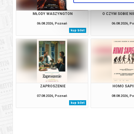
MŁODY WASZYNGTON
O CZYM SOBIE N
06.08.2026, Poznań
06.08.2026, P
kup bilet
ZAPROSZENIE
HOMO SAPI
07.08.2026, Poznań
08.08.2026, P
kup bilet