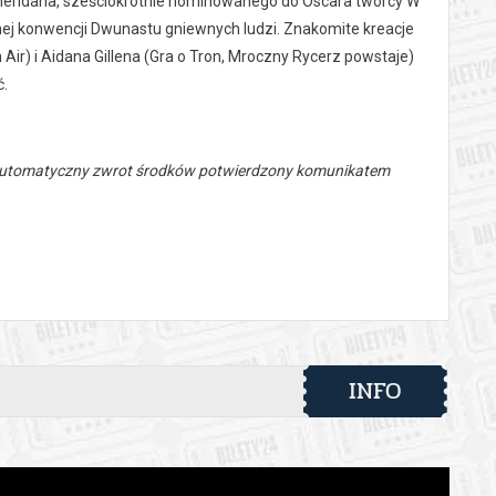
Sheridana, sześciokrotnie nominowanego do Oscara twórcy W
nej konwencji Dwunastu gniewnych ludzi. Znakomite kreacje
Air) i Aidana Gillena (Gra o Tron, Mroczny Rycerz powstaje)
ć.
 automatyczny zwrot środków potwierdzony komunikatem
INFO