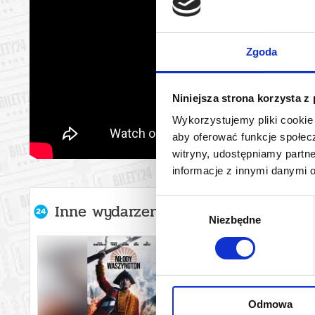
Zgoda
Niniejsza strona korzysta z
Wykorzystujemy pliki cookie 
aby oferować funkcje społecz
witryny, udostępniamy part
informacje z innymi danymi 
Wybór
Inne wydarzenia organizatora
Niezbędne
zgody
Odmowa