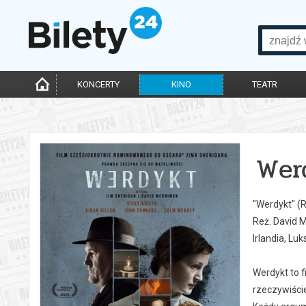
KONCERTY
KINO
TEATR
Wer
"Werdykt" (R
Reż. David 
Irlandia, Lu
Werdykt to f
rzeczywiści