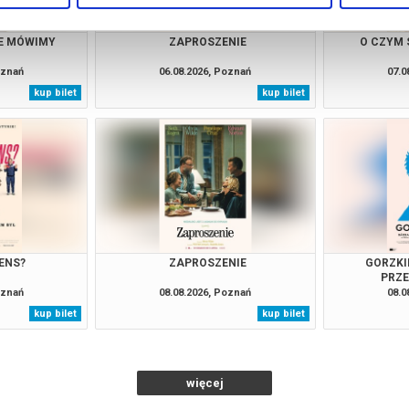
IE MÓWIMY
ZAPROSZENIE
O CZYM 
oznań
06.08.2026, Poznań
07.0
kup bilet
kup bilet
ENS?
ZAPROSZENIE
GORZKI
PRZ
oznań
08.08.2026, Poznań
08.0
kup bilet
kup bilet
więcej