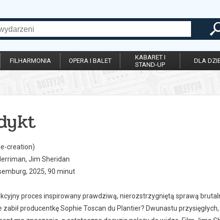
KABARET I
FILHARMONIA
OPERA I BALET
DLA DZIE
STAND-UP
dykt
e-creation)
Merriman, Jim Sheridan
ksemburg, 2025, 90 minut
ikcyjny proces inspirowany prawdziwą, nierozstrzygniętą sprawą brutaln
e zabił producentkę Sophie Toscan du Plantier? Dwunastu przysięgłych