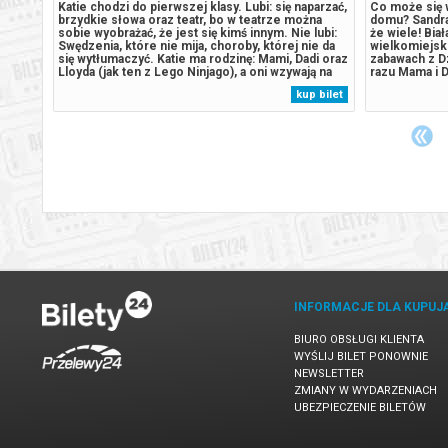
h od
Katie chodzi do pierwszej klasy. Lubi: się naparzać,
Co może się 
brzydkie słowa oraz teatr, bo w teatrze można
domu? Sandra 
ykłych
sobie wyobrażać, że jest się kimś innym. Nie lubi:
że wiele! Bia
 Czy
Swędzenia, które nie mija, choroby, której nie da
wielkomiejski
naście
się wytłumaczyć. Katie ma rodzinę: Mami, Dadi oraz
zabawach z D
 jego
Lloyda (jak ten z Lego Ninjago), a oni wzywają na
razu Mama i D
nie
pomoc całą drużynę superbohaterów. Od tej pory
zostaje sama
 bilet
kup bilet
nąć
Dermikrem (wielki, biały i tłusty jak kiełbasa na
uliczki Noweg
Wielkanoc),...
sąsiedztwie 
INFORMACJE DLA KUPUJ
BIURO OBSŁUGI KLIENTA
WYŚLIJ BILET PONOWNIE
NEWSLETTER
ZMIANY W WYDARZENIACH
UBEZPIECZENIE BILETÓW