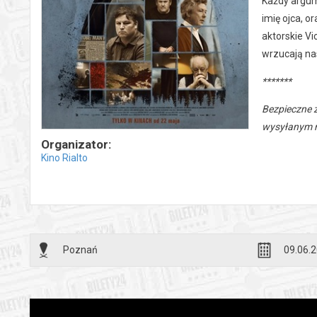
Każdy argum
imię ojca, 
aktorskie Vi
wrzucają nas
*******
Bezpieczne 
wysyłanym n
Organizator:
Kino Rialto
Poznań
09.06.2