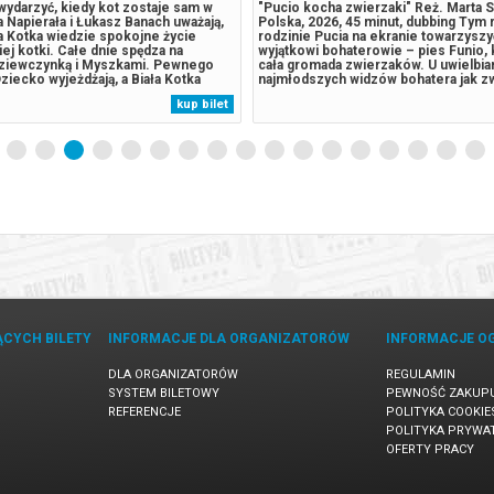
wydarzyć, kiedy kot zostaje sam w
"Pucio kocha zwierzaki" Reż. Marta 
Napierała i Łukasz Banach uważają,
Polska, 2026, 45 minut, dubbing Tym
ła Kotka wiedzie spokojne życie
rodzinie Pucia na ekranie towarzyszy
ej kotki. Całe dnie spędza na
wyjątkowi bohaterowie – pies Funio, 
ziewczynką i Myszkami. Pewnego
cała gromada zwierzaków. U uwielbi
ziecko wyjeżdżają, a Biała Kotka
najmłodszych widzów bohatera jak z
 w mieście. Okazuje się, że ciemne
zabraknie przygód. Pucio podczas wa
kup bilet
o Jorku kryją wiele tajemnic — w
dziadków na wsi posadzi swoje pier
szklanych wieżowców trwa...
a w trakcie spaceru w parku wspólnie 
ĄCYCH BILETY
INFORMACJE DLA ORGANIZATORÓW
INFORMACJE O
DLA ORGANIZATORÓW
REGULAMIN
SYSTEM BILETOWY
PEWNOŚĆ ZAKUP
REFERENCJE
POLITYKA COOKIE
POLITYKA PRYWA
OFERTY PRACY