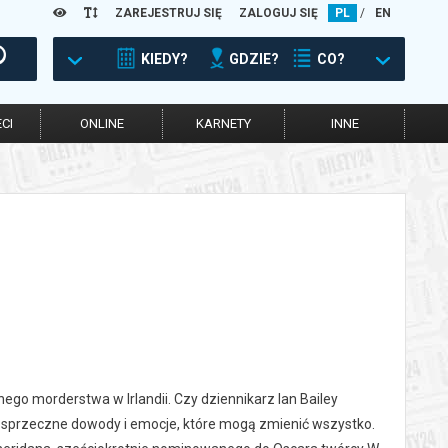
ZAREJESTRUJ SIĘ
ZALOGUJ SIĘ
PL
/
EN
KIEDY?
GDZIE?
CO?
CI
ONLINE
KARNETY
INNE
ego morderstwa w Irlandii. Czy dziennikarz Ian Bailey
, sprzeczne dowody i emocje, które mogą zmienić wszystko.