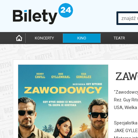
KONCERTY
KINO
TEATR
ZA
"Zawodowcy"
Reż. Guy Rit
USA, Wielka 
Specjalistka
JAKE GYLLEN