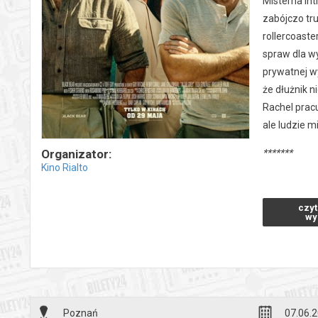
Misterna in
zabójczo tru
rollercoaste
spraw dla w
prywatnej wy
że dłużnik n
Rachel pracu
ale ludzie m
*******
Organizator:
Kino Rialto
Bezpieczne 
wysyłanym n
czyt
wy
Poznań
07.06.2