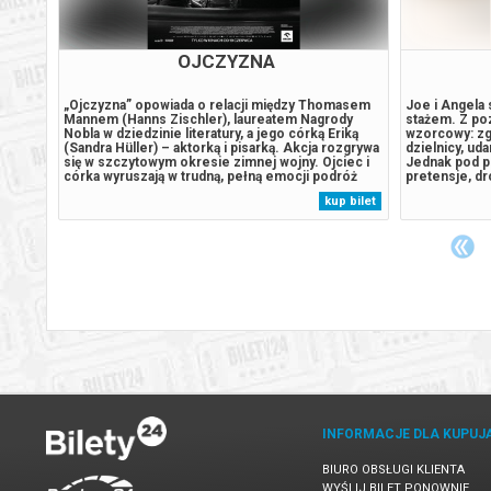
OICE
OJCZYZNA
„Ojczyzna” opowiada o relacji między Thomasem
Joe i Angela
Mannem (Hanns Zischler), laureatem Nagrody
stażem. Z po
 przez
Nobla w dziedzinie literatury, a jego córką Eriką
wzorcowy: zg
istorię
(Sandra Hüller) – aktorką i pisarką. Akcja rozgrywa
dzielnicy, ud
i na
się w szczytowym okresie zimnej wojny. Ojciec i
Jednak pod p
córka wyruszają w trudną, pełną emocji podróż
pretensje, dr
czarnym Buickiem przez zrujnowane Niemcy – z
nuda i rutyn
 bilet
kup bilet
Frankfurtu pod kontrolą amerykańską do Weimaru
zapraszają na
i,
pod wpływem sowieckim. Po...
swobodna i pr
INFORMACJE DLA KUPUJ
BIURO OBSŁUGI KLIENTA
WYŚLIJ BILET PONOWNIE