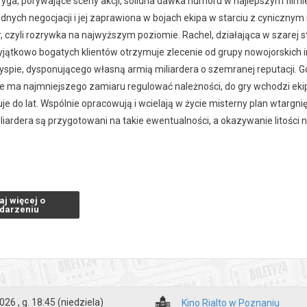
tryga, porywające sceny akcji, solidna dawka humoru w najlepszym fil
dnych negocjacji i jej zaprawiona w bojach ekipa w starciu z cyniczny
r, czyli rozrywka na najwyższym poziomie. Rachel, działająca w szarej s
yjątkowo bogatych klientów otrzymuje zlecenie od grupy nowojorskich
spie, dysponującego własną armią miliardera o szemranej reputacji. Gd
ie ma najmniejszego zamiaru regulować należności, do gry wchodzi ekip
je do lat. Wspólnie opracowują i wcielają w życie misterny plan wtargnię
iliardera są przygotowani na takie ewentualności, a okazywanie litości 
zakupy w Bilety24. W przypadku odwołania wydarzenia, gwarantujemy
a adres e-mail, podany podczas zakupu.
aj więcej o
darzeniu
026 , g. 18:45
(niedziela)
Kino Rialto w Poznaniu