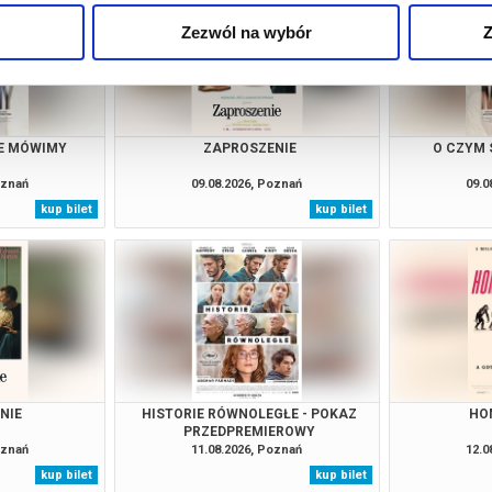
Zezwól na wybór
Z
IE MÓWIMY
ZAPROSZENIE
O CZYM 
oznań
09.08.2026, Poznań
09.0
kup bilet
kup bilet
NIE
HISTORIE RÓWNOLEGŁE - POKAZ
HO
PRZEDPREMIEROWY
oznań
11.08.2026, Poznań
12.0
kup bilet
kup bilet