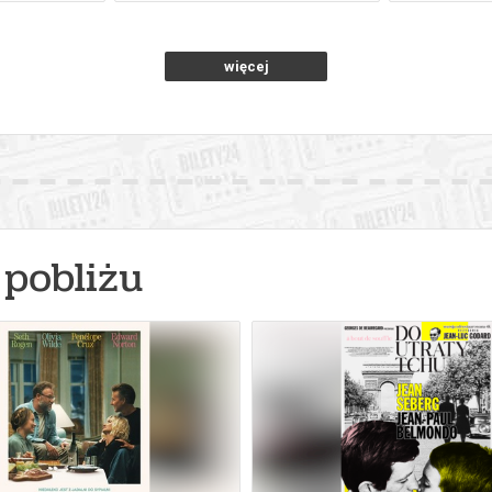
więcej
pobliżu