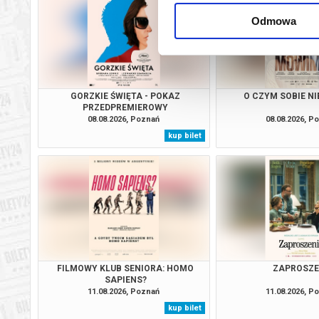
Odmowa
GORZKIE ŚWIĘTA - POKAZ
O CZYM SOBIE N
PRZEDPREMIEROWY
08.08.2026, Poznań
08.08.2026, P
kup bilet
FILMOWY KLUB SENIORA: HOMO
ZAPROSZE
SAPIENS?
11.08.2026, Poznań
11.08.2026, P
kup bilet