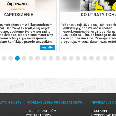
ZAPROSZENIE
DO UTRATY TCH
 są małżeństwem z kilkunastoletnim
Rekonstrukcja 4K z okazji 60. roczni
zoru ich związek wydaje się wręcz
Elektryzujący, nonszalancki i pełen
odne, spokojne życie w porządnej
nieposkromionej energii legendarny 
ane dziecko, niezły status materialny.
Luca Godarda. Film, od którego na d
owierzchnią kryją się wzajemne
się współczesne kino. Zrywając z ko
obne konflikty, a przede wszystkim
proponując własną, dynamiczną estety
a. Gdy pewnego wieczoru Joe i Angela
tchu utorowało drogę wszystkim póź
kup bilet
 kolację parę tajemniczych sąsiadów,
„nowym falom” oraz połączyło miłoś
zyjacielska...
amerykańskiej kultury z paryską kinofi
ĄCYCH BILETY
INFORMACJE DLA ORGANIZATORÓW
INFORMACJE O
DLA ORGANIZATORÓW
REGULAMIN
SYSTEM BILETOWY
PEWNOŚĆ ZAKUP