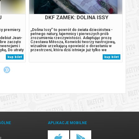
U
DKF ZAMEK: DOLINA ISSY
cy premiery.
„Dolina Issy” to powrót do świata dzieciństwa -
Czasam
pełnego natury, tajemnicy i pierwszych prób
wymusz
debiut Jean-
zrozumienia rzeczywistości. Adaptując prozę
anarch
obre zaczęło
Czesława Miłosza, Konwicki tworzy nastrojową,
listopa
nwencjami i
wizualnie urzekającą opowieść o dorastaniu w
Polakó
kę, Do utraty
przestrzeni, która dziś istnieje już tylko we
zna ni
niejszym
wspomnieniach. Film przenosi nas na kresy, gdzie
Michae
kup bilet
kup bilet
ć do
codzienność splata się z elementami baśniowości,
tekstu
lią...
a obserwacja przyrody staje się...
wybior
GÓLNE
APLIKACJE MOBILNE
U