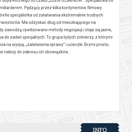
mie Guya Ritchiego od czasu „DŻENTELMENÓW”. Specjalistka od
m miliarderem. Pędzący przez kilka kontynentów filmowy
trefie specjalistka od załatwiania ekstremalnie trudnych
 inwestorów. Ma odzyskać dług od mieszkającego na
y zawodzą cywilizowane metody negocjacji i staje się jasne,
a do zadań specjalnych. To grupa byłych żołnierzy, z którymi
cia na wyspę, „załatwienia sprawy” i ucieczki. Brzmi prosto,
nie należy do zakresu ich obowiązków.
 automatyczny zwrot środków potwierdzony komunikatem
INFO