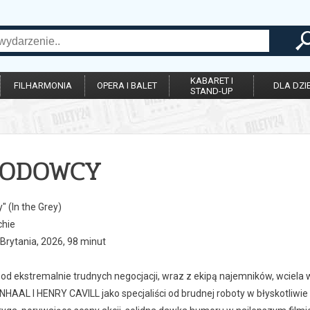
KABARET I
FILHARMONIA
OPERA I BALET
DLA DZIE
STAND-UP
WODOWCY
 (In the Grey)
chie
Brytania, 2026, 98 minut
 od ekstremalnie trudnych negocjacji, wraz z ekipą najemników, wciela
HAAL I HENRY CAVILL jako specjaliści od brudnej roboty w błyskotliwie