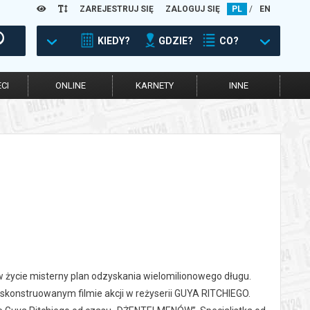
ZAREJESTRUJ SIĘ
ZALOGUJ SIĘ
PL
/
EN
KIEDY?
GDZIE?
CO?
CI
ONLINE
KARNETY
INNE
 w życie misterny plan odzyskania wielomilionowego długu.
 skonstruowanym filmie akcji w reżyserii GUYA RITCHIEGO.