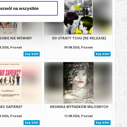
ezwól na wszystkie
SOBIE NIE MÓWIMY
DO UTRATY TCHU (RE-RELEASE)
8.2026, Poznań
09.08.2026, Poznań
kup bilet
kup bilet
MO SAPIENS?
KRONIKA WYPADKÓW MIŁOSNYCH
8.2026, Poznań
12.08.2026, Poznań
kup bilet
kup bilet