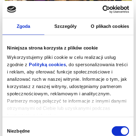
Zgoda
Szczegóły
O plikach cookies
Niniejsza strona korzysta z plików cookie
Wykorzystujemy pliki cookie w celu realizacji usług
zgodnie z
Polityką cookies
, do spersonalizowania treści
i reklam, aby oferować funkcje społecznościowe i
analizować ruch w naszej witrynie. Informacje o tym, jak
korzystasz z naszej witryny, udostępniamy partnerom
społecznościowym, reklamowym i analitycznym.
Partnerzy mogą połączyć te informacje z innymi danymi
otrzymanymi od Ciebie lub uzyskanymi podczas
korzystania z ich usług.
Wybór
Sprawiedliwość owiec
Niezbędne
zgody