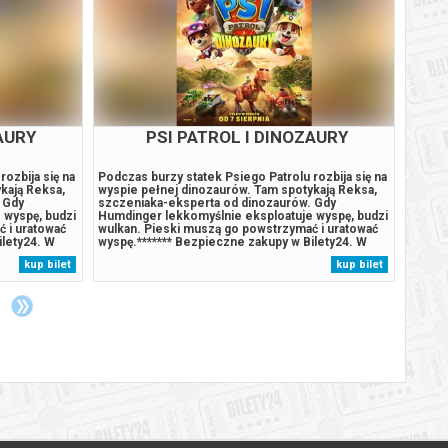
AURY
PSI PATROL I DINOZAURY
ozbija się na
Podczas burzy statek Psiego Patrolu rozbija się na
To op
kają Reksa,
wyspie pełnej dinozaurów. Tam spotykają Reksa,
z najw
 Gdy
szczeniaka-eksperta od dinozaurów. Gdy
Opowia
 wyspę, budzi
Humdinger lekkomyślnie eksploatuje wyspę, budzi
musi s
 i uratować
wulkan. Pieski muszą go powstrzymać i uratować
wrócić
ilety24. W
wyspę.******* Bezpieczne zakupy w Bilety24. W
Bezpie
arantujemy
przypadku odwołania wydarzenia, gwarantujemy
odwoła
kup bilet
kup bilet
rdzony
automatyczny zwrot środków potwierdzony
zwrot
komunikatem wysyłanym na adres...
wysyła