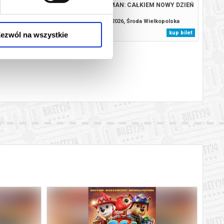
TROL I DINOZAURY
SPIDER-MAN: CAŁKIEM NOWY DZIEŃ
, Środa Wielkopolska
12.08.2026, Środa Wielkopolska
kup bilet
kup bilet
ezwól na wszystkie