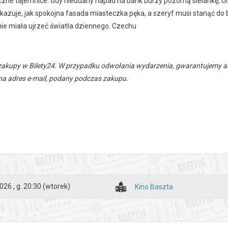
zne tajemnice. Gdy nieudany napad na bank burzy pozorną sielankę, Uly
azuje, jak spokojna fasada miasteczka pęka, a szeryf musi stanąć do b
nie miała ujrzeć światła dziennego. Czechu
zakupy w Bilety24. W przypadku odwołania wydarzenia, gwarantujemy
a adres e-mail, podany podczas zakupu.
026 , g. 20:30
(wtorek)
Kino Baszta