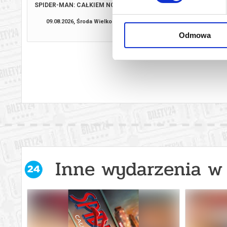
SPIDER-MAN: CAŁKIEM NOWY DZIEŃ
PSI PATROL I D
09.08.2026, Środa Wielkopolska
11.08.2026, Środa W
kup bilet
Odmowa
Inne wydarzenia w 