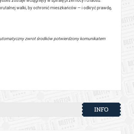
sses zostaje wciągnięty w spiralę przemocy i chaosu.
rutalnej walki, by ochronić mieszkańców — i odkryć prawdę,
 automatyczny zwrot środków potwierdzony komunikatem
INFO