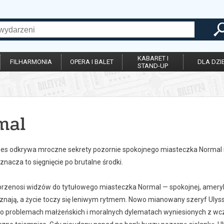
KABARET I
FILHARMONIA
OPERA I BALET
DLA DZIE
STAND-UP
mal
ses odkrywa mroczne sekrety pozornie spokojnego miasteczka Normal i
oznacza to sięgnięcie po brutalne środki.
 przenosi widzów do tytułowego miasteczka Normal — spokojnej, amer
 znają, a życie toczy się leniwym rytmem. Nowo mianowany szeryf Ulys
o problemach małżeńskich i moralnych dylematach wyniesionych z wcześ