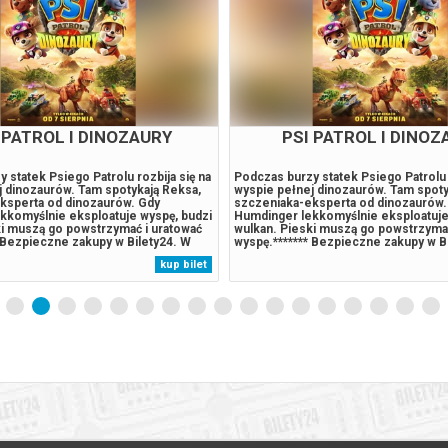
ER-MAN: CAŁKIEM NOWY
PSI PATROL I DINOZ
DZIEŃ
eraz dorosłym mężczyzną żyjącym
Podczas burzy statek Psiego Patrolu r
 czasu, gdy z własnej woli wymazał
wyspie pełnej dinozaurów. Tam spoty
pamięci tych, których kochał. Walcząc z
szczeniaka-eksperta od dinozaurów.
cią w Nowym Jorku, który nie zna już
Humdinger lekkomyślnie eksploatuje
 w pełni poświęcił się ochronie miasta.
wulkan. Pieski muszą go powstrzymać
wymagania zaczynają go przytłaczać,
wyspę.******* Bezpieczne zakupy w B
je zaskakującą fizyczną przemianę,
przypadku odwołania wydarzenia, gw
kup bilet
 jego istnieniu, podczas gdy nowy,
automatyczny zwrot środków potwie
.
komunikatem wysyłanym na adres...