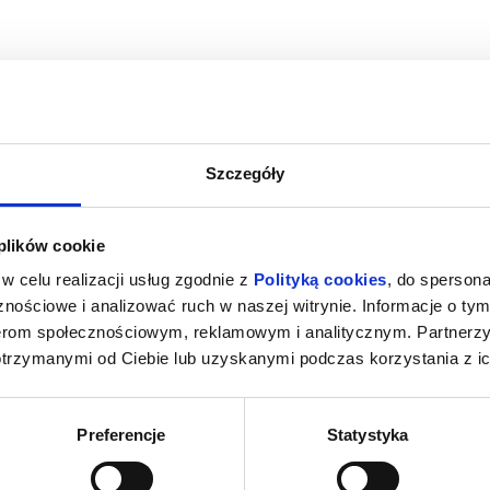
Szczegóły
M NOWY DZIEŃ
PSI PATROL I DINOZAURY
SPIDER-MAN
 plików cookie
ielkopolska
08.08.2026, Środa Wielkopolska
08.08.2026
w celu realizacji usług zgodnie z
Polityką cookies
, do spersona
kup bilet
kup bilet
nościowe i analizować ruch w naszej witrynie. Informacje o tym
nerom społecznościowym, reklamowym i analitycznym. Partnerz
otrzymanymi od Ciebie lub uzyskanymi podczas korzystania z ic
Preferencje
Statystyka