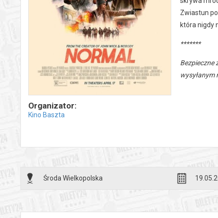
skrywa mroc
Zwiastun pok
która nigdy 
*******
Bezpieczne 
wysyłanym n
Organizator:
Kino Baszta
Środa Wielkopolska
19.05.2