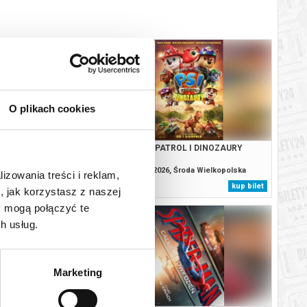
O plikach cookies
: CAŁKIEM NOWY DZIEŃ
PSI PATROL I DINOZAURY
, Środa Wielkopolska
09.08.2026, Środa Wielkopolska
lizowania treści i reklam,
kup bilet
kup bilet
, jak korzystasz z naszej
y mogą połączyć te
h usług.
Marketing