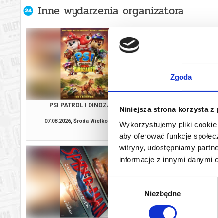
Inne wydarzenia organizatora
Zgoda
PSI PATROL I DINOZAURY
SPIDER-MAN: CAŁKIE
Niniejsza strona korzysta z
07.08.2026, Środa Wielkopolska
07.08.2026, Środa W
Wykorzystujemy pliki cookie 
kup bilet
aby oferować funkcje społecz
witryny, udostępniamy part
informacje z innymi danymi 
Wybór
Niezbędne
zgody