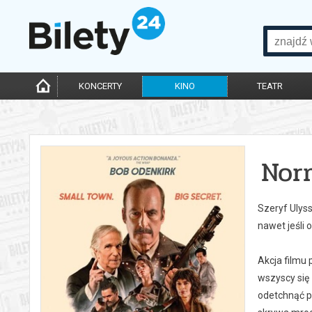
KONCERTY
KINO
TEATR
Nor
Szeryf Ulys
nawet jeśli 
Akcja filmu
wszyscy się
odetchnąć p