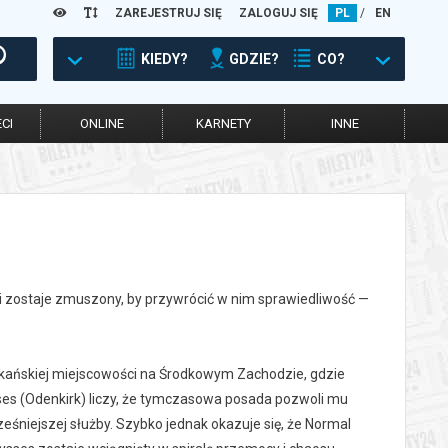
ZAREJESTRUJ SIĘ
ZALOGUJ SIĘ
PL
/
EN
KIEDY?
GDZIE?
CO?
CI
ONLINE
KARNETY
INNE
 zostaje zmuszony, by przywrócić w nim sprawiedliwość —
ykańskiej miejscowości na Środkowym Zachodzie, gdzie
ses (Odenkirk) liczy, że tymczasowa posada pozwoli mu
niejszej służby. Szybko jednak okazuje się, że Normal