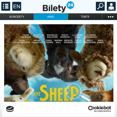
...
KONCERTY
KINO
TEATR
KABARET I
FILHARMONIA
OPERA I BALET
STAND-UP
DLA DZIECI
ONLINE
KARNETY