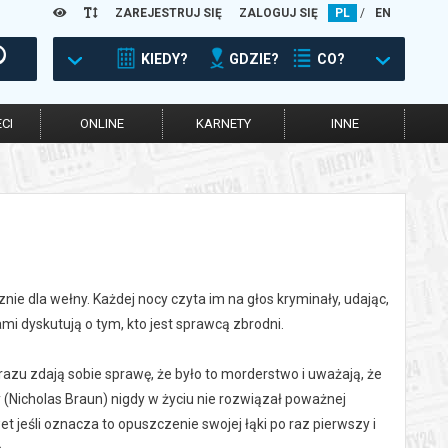
ZAREJESTRUJ SIĘ
ZALOGUJ SIĘ
PL
/
EN
KIEDY?
GDZIE?
CO?
CI
ONLINE
KARNETY
INNE
ie dla wełny. Każdej nocy czyta im na głos kryminały, udając,
ami dyskutują o tym, kto jest sprawcą zbrodni.
azu zdają sobie sprawę, że było to morderstwo i uważają, że
ry (Nicholas Braun) nigdy w życiu nie rozwiązał poważnej
 jeśli oznacza to opuszczenie swojej łąki po raz pierwszy i