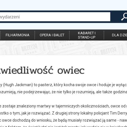
KABARET I
FILHARMONIA
OPERA I BALET
DLA DZIE
STAND-UP
awiedliwość owiec
 (Hugh Jackman) to pasterz, który kocha swoje owce i hoduje je wyłączn
ozumieją, nie podejrzewając, że nie tylko je rozumieją, ale także godzin
e zostaje znaleziony martwy w tajemniczych okolicznościach, owce od r
tko o tym, jak je rozwiązać. Z drugiej strony lokalny policjant Tim Der
c owce dochodzą do wniosku, że będą musiały rozwiązać ją same - nawet