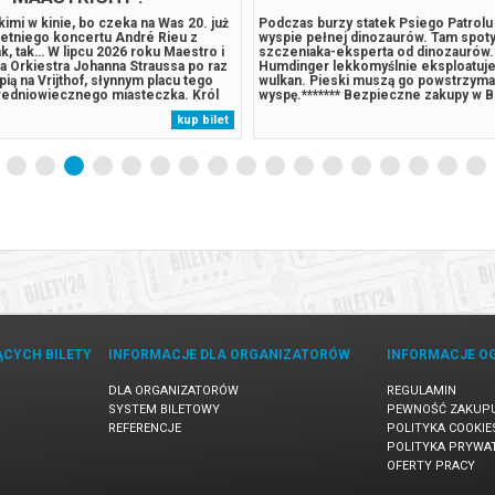
skimi w kinie, bo czeka na Was 20. już
Podczas burzy statek Psiego Patrolu r
letniego koncertu André Rieu z
wyspie pełnej dinozaurów. Tam spoty
ak, tak… W lipcu 2026 roku Maestro i
szczeniaka-eksperta od dinozaurów.
a Orkiestra Johanna Straussa po raz
Humdinger lekkomyślnie eksploatuje
pią na Vrijthof, słynnym placu tego
wulkan. Pieski muszą go powstrzymać
redniowiecznego miasteczka. Król
wyspę.******* Bezpieczne zakupy w B
oście zagrają po raz 20. dla
przypadku odwołania wydarzenia, gw
kup bilet
tu co roku z całego świata
automatyczny zwrot środków potwie
iu tysięcy miłośników...
komunikatem wysyłanym na adres...
ĄCYCH BILETY
INFORMACJE DLA ORGANIZATORÓW
INFORMACJE O
DLA ORGANIZATORÓW
REGULAMIN
SYSTEM BILETOWY
PEWNOŚĆ ZAKUP
REFERENCJE
POLITYKA COOKIE
POLITYKA PRYWA
OFERTY PRACY