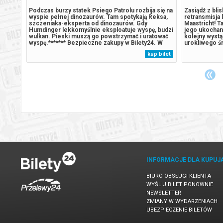
 się na
Podczas burzy statek Psiego Patrolu rozbija się na
Zasiądź z bli
eksa,
wyspie pełnej dinozaurów. Tam spotykają Reksa,
retransmisja 
szczeniaka-eksperta od dinozaurów. Gdy
Maastricht! T
 budzi
Humdinger lekkomyślnie eksploatuje wyspę, budzi
jego ukochan
tować
wulkan. Pieski muszą go powstrzymać i uratować
kolejny wystą
. W
wyspę.******* Bezpieczne zakupy w Bilety24. W
urokliwego ś
emy
przypadku odwołania wydarzenia, gwarantujemy
Walca i jego g
 bilet
kup bilet
automatyczny zwrot środków potwierdzony
ściągających 
komunikatem wysyłanym na adres...
kilkudziesięc
INFORMACJE DLA KUPUJ
BIURO OBSŁUGI KLIENTA
WYŚLIJ BILET PONOWNIE
NEWSLETTER
ZMIANY W WYDARZENIACH
UBEZPIECZENIE BILETÓW