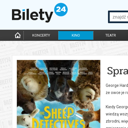
KONCERTY
KINO
TEATR
Spr
George Hardy
że owce je r
Kiedy Georg
wiedzą wszys
zbrodni, wię