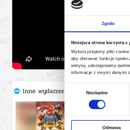
Zgoda
Niniejsza strona korzysta z
Wykorzystujemy pliki cookie 
aby oferować funkcje społecz
witryny, udostępniamy part
informacje z innymi danymi 
Wybór
Inne wydarzenia organizatora
Niezbędne
zgody
Odmowa