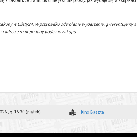
ię z faktem, że świat ludzi nie jest tak prosty, jak wydaje się w książkach
zakupy w Bilety24. W przypadku odwołania wydarzenia, gwarantujemy
a adres e-mail, podany podczas zakupu.
026 , g. 16:30
(piątek)
Kino Baszta