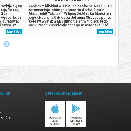
ozbija się na
Zasiądź z bliskimi w kinie, bo czeka na Was 20. już
Podcza
kają Reksa,
retransmisja letniego koncertu André Rieu z
wyspie
 Gdy
Maastricht! Tak, tak… W lipcu 2026 roku Maestro i
szczen
 wyspę, budzi
jego ukochana Orkiestra Johanna Straussa po raz
Humdin
 i uratować
kolejny wystąpią na Vrijthof, słynnym placu tego
wulkan
ilety24. W
urokliwego średniowiecznego miasteczka. Król
wyspę.
arantujemy
Walca i jego goście zagrają po raz 20. dla
przypa
kup bilet
kup bilet
rdzony
ściągających tu co roku z całego świata
autom
kilkudziesięciu tysięcy miłośników...
komuni
GÓLNE
APLIKACJE MOBILNE
U
S
TNOŚCI