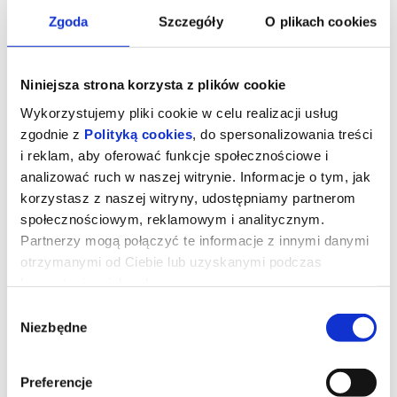
Zgoda
Szczegóły
O plikach cookies
Niniejsza strona korzysta z plików cookie
Wykorzystujemy pliki cookie w celu realizacji usług
zgodnie z
Polityką cookies
, do spersonalizowania treści
i reklam, aby oferować funkcje społecznościowe i
analizować ruch w naszej witrynie. Informacje o tym, jak
korzystasz z naszej witryny, udostępniamy partnerom
społecznościowym, reklamowym i analitycznym.
Partnerzy mogą połączyć te informacje z innymi danymi
otrzymanymi od Ciebie lub uzyskanymi podczas
Sprawiedliwość owiec
korzystania z ich usług.
Wybór
Niezbędne
zgody
George Hardy (Hugh Jackman) to pasterz, który kocha swoje owce
i hoduje je wyłącznie dla wełny. Każdej nocy czyta im na głos
kryminały, udając, że owce je rozumieją, nie podejrzewając, że nie
tylko je rozumieją, ale także godzinami dyskutują o tym, kto jest
sprawcą zbrodni.
Preferencje