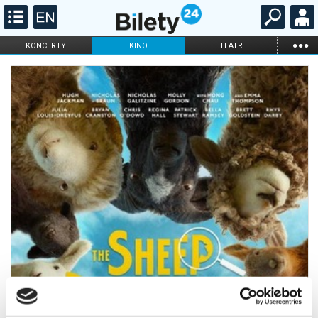
...
KONCERTY
KINO
TEATR
KABARET I
FILHARMONIA
OPERA I BALET
STAND-UP
DLA DZIECI
ONLINE
KARNETY