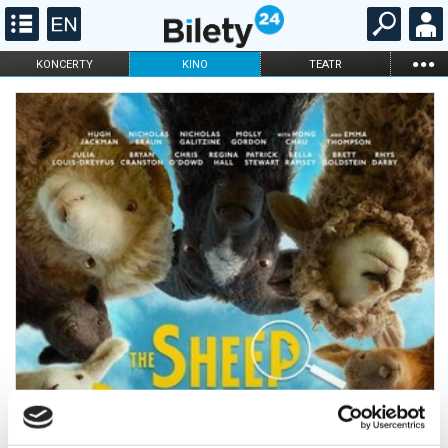
...
KONCERTY
KINO
TEATR
KABARET I
FILHARMONIA
OPERA I BALET
STAND-UP
DLA DZIECI
ONLINE
KARNETY