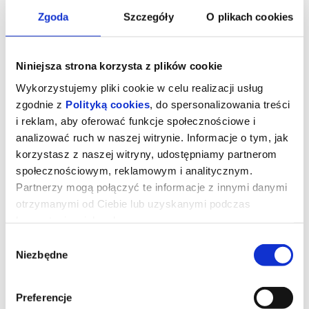
Zgoda
Szczegóły
O plikach cookies
Niniejsza strona korzysta z plików cookie
Wykorzystujemy pliki cookie w celu realizacji usług
zgodnie z
Polityką cookies
, do spersonalizowania treści
i reklam, aby oferować funkcje społecznościowe i
analizować ruch w naszej witrynie. Informacje o tym, jak
korzystasz z naszej witryny, udostępniamy partnerom
społecznościowym, reklamowym i analitycznym.
Partnerzy mogą połączyć te informacje z innymi danymi
otrzymanymi od Ciebie lub uzyskanymi podczas
Sprawiedliwość owiec
korzystania z ich usług.
Wybór
Niezbędne
zgody
George Hardy (Hugh Jackman) to pasterz, który kocha swoje owce
i hoduje je wyłącznie dla wełny. Każdej nocy czyta im na głos
kryminały, udając, że owce je rozumieją, nie podejrzewając, że nie
tylko je rozumieją, ale także godzinami dyskutują o tym, kto jest
sprawcą zbrodni.
Preferencje