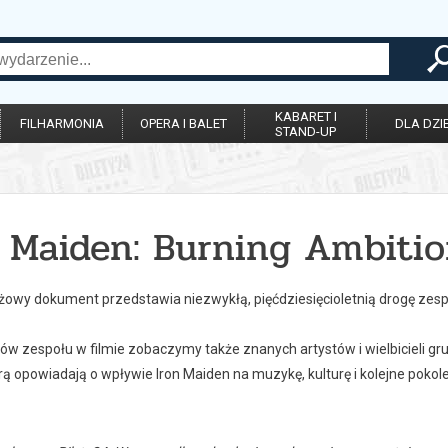
KABARET I
FILHARMONIA
OPERA I BALET
DLA DZIE
STAND-UP
n Maiden: Burning Ambiti
owy dokument przedstawia niezwykłą, pięćdziesięcioletnią drogę zesp
w zespołu w filmie zobaczymy także znanych artystów i wielbicieli grup
ą opowiadają o wpływie Iron Maiden na muzykę, kulturę i kolejne pokol