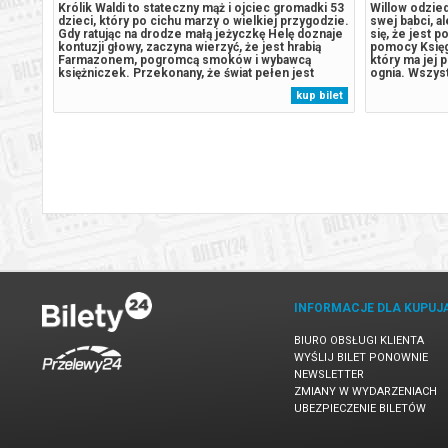
tórym
Królik Waldi to stateczny mąż i ojciec gromadki 53
Willow odzied
dzieci, który po cichu marzy o wielkiej przygodzie.
swej babci, a
e
Gdy ratując na drodze małą jeżyczkę Helę doznaje
się, że jest p
014 r.
kontuzji głowy, zaczyna wierzyć, że jest hrabią
pomocy Księg
udiu
Farmazonem, pogromcą smoków i wybawcą
który ma jej
otę za
księżniczek. Przekonany, że świat pełen jest
ognia. Wszyst
dą i
czekających go wyzwań, porzuca rodzinne strony,
ojciec planuj
 bilet
kup bilet
stronią
by walczyć ze złem i nieść pomoc słabszym. U
cała magia, k
jego boku zaś kroczy Hela,...
czasu aby...
INFORMACJE DLA KUPUJ
BIURO OBSŁUGI KLIENTA
WYŚLIJ BILET PONOWNIE
NEWSLETTER
ZMIANY W WYDARZENIACH
UBEZPIECZENIE BILETÓW