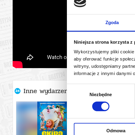
Zgoda
Niniejsza strona korzysta z
Wykorzystujemy pliki cookie 
aby oferować funkcje społecz
witryny, udostępniamy part
informacje z innymi danymi 
Wybór
Inne wydarzenia organizatora
Niezbędne
zgody
Odmowa