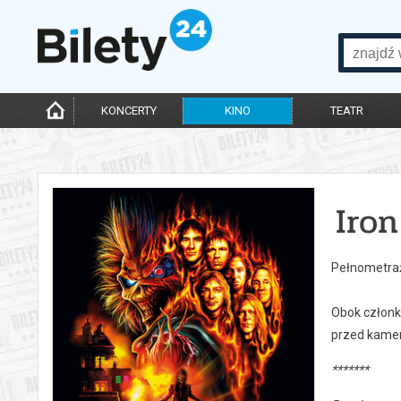
KONCERTY
KINO
TEATR
Iro
Pełnometraż
Obok członkó
przed kamer
*******