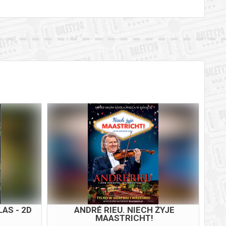
AS - 2D
ANDRÉ RIEU. NIECH ŻYJE
EK
MAASTRICHT!