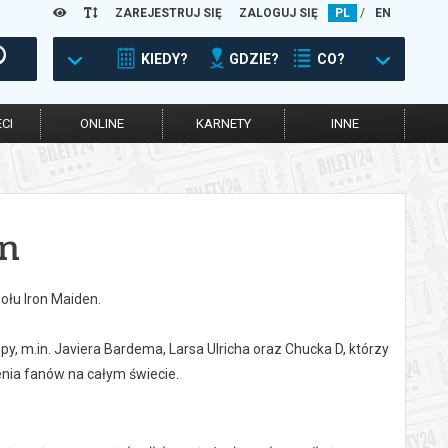
ZAREJESTRUJ SIĘ
ZALOGUJ SIĘ
PL
/
EN
KIEDY?
GDZIE?
CO?
CI
ONLINE
KARNETY
INNE
on
ołu Iron Maiden.
y, m.in. Javiera Bardema, Larsa Ulricha oraz Chucka D, którzy
enia fanów na całym świecie.