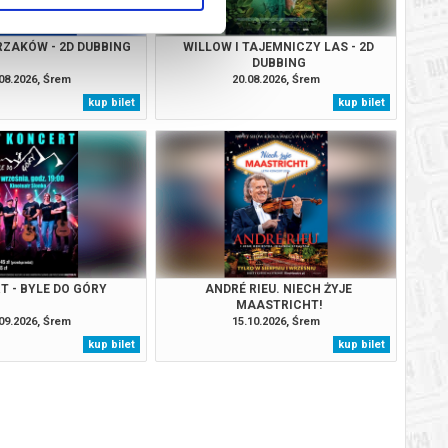
RZAKÓW - 2D DUBBING
WILLOW I TAJEMNICZY LAS - 2D
DUBBING
08.2026, Śrem
20.08.2026, Śrem
kup bilet
kup bilet
T - BYLE DO GÓRY
ANDRÉ RIEU. NIECH ŻYJE
MAASTRICHT!
09.2026, Śrem
15.10.2026, Śrem
kup bilet
kup bilet