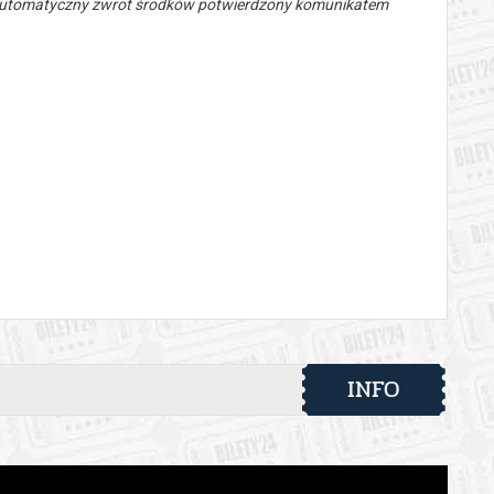
 automatyczny zwrot środków potwierdzony komunikatem
INFO