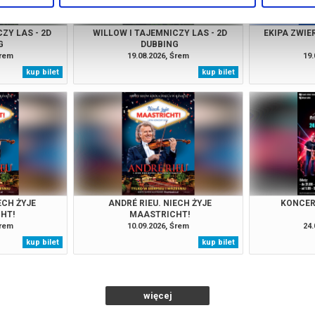
ZY LAS - 2D
WILLOW I TAJEMNICZY LAS - 2D
EKIPA ZWIE
G
DUBBING
Śrem
19.08.2026, Śrem
19.
kup bilet
kup bilet
ECH ŻYJE
ANDRÉ RIEU. NIECH ŻYJE
KONCER
HT!
MAASTRICHT!
Śrem
10.09.2026, Śrem
24.
kup bilet
kup bilet
więcej