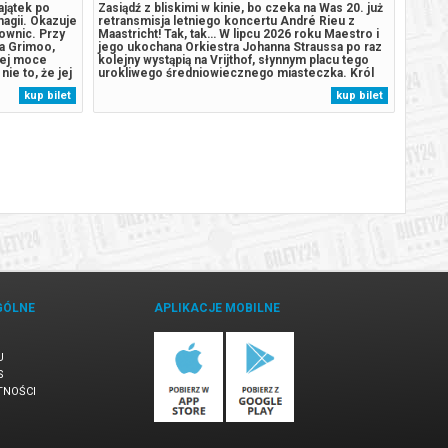
ajątek po
Zasiądź z bliskimi w kinie, bo czeka na Was 20. już
Królik
magii. Okazuje
retransmisja letniego koncertu André Rieu z
dzieci
arownic. Przy
Maastricht! Tak, tak… W lipcu 2026 roku Maestro i
Gdy ra
a Grimoo,
jego ukochana Orkiestra Johanna Straussa po raz
kontuz
jej moce
kolejny wystąpią na Vrijthof, słynnym placu tego
Farma
ie to, że jej
urokliwego średniowiecznego miasteczka. Król
księżn
o wywodzi się
Walca i jego goście zagrają po raz 20. dla
czekaj
kup bilet
kup bilet
 ma już wiele
ściągających tu co roku z całego świata
by wal
kilkudziesięciu tysięcy miłośników...
jego b
GÓLNE
APLIKACJE MOBILNE
U
S
TNOŚCI