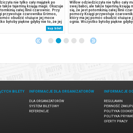
ziczyła nie tylko cały majątek po
Willow odziedziczyła nie tylko cały m
le także tajemną księgę magii. Okazuje
swej babci, ale także tajemną księgę 
otomkinią całej llinii czarownic. Przy
się, że jest potomkinią całej llinii cz
i przywołuje czarownika Grimoo,
pomocy Księgi przywołuje czarownik
 pomóc obudzić służące jej moce
który ma jej pomóc obudzić służące 
ko byłoby piękne gdyby nie to, że jej
ognia. Wszystko byłoby piękne gdyby n
e sprzedać las, z którego wywodzi się
ojciec planuje sprzedać las, z któreg
kup bilet
tórą Willow posiada. Nie ma już wiele
cała magia, którą Willow posiada. Nie
czasu aby...
ĄCYCH BILETY
INFORMACJE DLA ORGANIZATORÓW
INFORMACJE O
DLA ORGANIZATORÓW
REGULAMIN
SYSTEM BILETOWY
PEWNOŚĆ ZAKUP
REFERENCJE
POLITYKA COOKIE
POLITYKA PRYWA
OFERTY PRACY