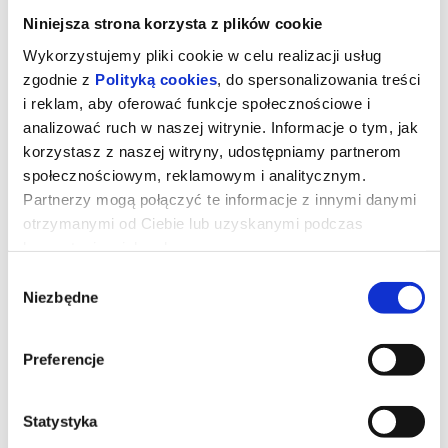
Niniejsza strona korzysta z plików cookie
Wykorzystujemy pliki cookie w celu realizacji usług
zgodnie z
Polityką cookies
, do spersonalizowania treści
i reklam, aby oferować funkcje społecznościowe i
analizować ruch w naszej witrynie. Informacje o tym, jak
korzystasz z naszej witryny, udostępniamy partnerom
społecznościowym, reklamowym i analitycznym.
Partnerzy mogą połączyć te informacje z innymi danymi
otrzymanymi od Ciebie lub uzyskanymi podczas
korzystania z ich usług.
Wybór
Niezwykły chłopak
Niezbędne
zgody
9-letni Wolfgang po nagłej śmierci matki jest zmuszony
Preferencje
zamieszkać ze swoim ojcem, z którym wcześniej nie utrzymywał
kontaktu. Chłopiec ma wysoki iloraz inteligencji i marzy
o wyjeździe do Paryża, żeby zostać najlepszym pianistą na
świecie. Jednak największym wyzwaniem będzie dla niego
Statystyka
zbudowanie od zera relacji ze swoim rodzicem.