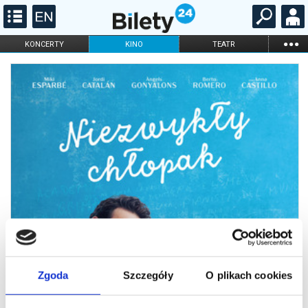
...
KONCERTY
KINO
TEATR
KABARET I
FILHARMONIA
OPERA I BALET
STAND-UP
DLA DZIECI
ONLINE
KARNETY
Zgoda
Szczegóły
O plikach cookies