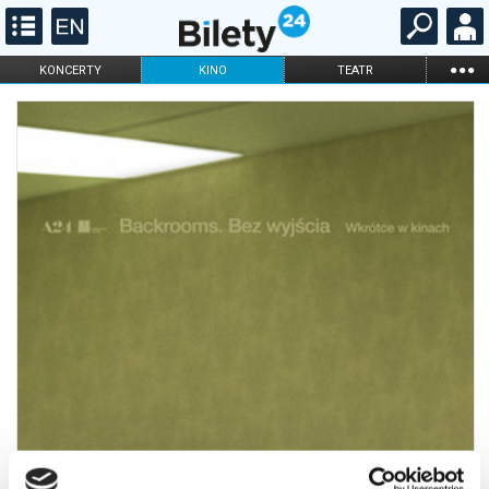
...
KONCERTY
KINO
TEATR
KABARET I
FILHARMONIA
OPERA I BALET
STAND-UP
DLA DZIECI
ONLINE
KARNETY