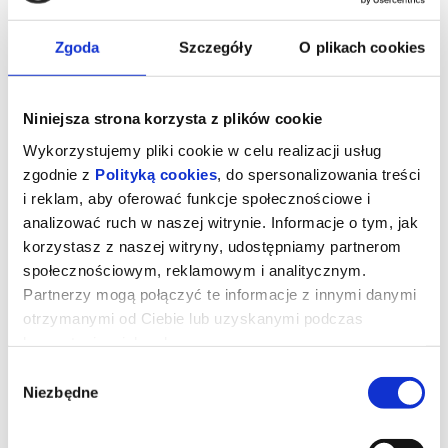
Zgoda
Szczegóły
O plikach cookies
Niniejsza strona korzysta z plików cookie
Wykorzystujemy pliki cookie w celu realizacji usług
zgodnie z
Polityką cookies
, do spersonalizowania treści
i reklam, aby oferować funkcje społecznościowe i
analizować ruch w naszej witrynie. Informacje o tym, jak
korzystasz z naszej witryny, udostępniamy partnerom
społecznościowym, reklamowym i analitycznym.
Backrooms. Bez wyjścia (wersja
Partnerzy mogą połączyć te informacje z innymi danymi
otrzymanymi od Ciebie lub uzyskanymi podczas
rozszerzona)
korzystania z ich usług.
Wybór
Niezbędne
Jeden z największych kinowych hitów ostatnich miesięcy w nowej,
zgody
rozszerzonej wersji. Dodatkowe 15 minut strachu do przeżycia
tylko w kinach!
Myśleliście, że wiecie, dokąd prowadzą korytarze
BACKROOMS.