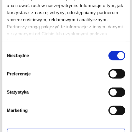
analizować ruch w naszej witrynie. Informacje o tym, jak
korzystasz z naszej witryny, udostępniamy partnerom
15:00
20:30
społecznościowym, reklamowym i analitycznym.
Partnerzy mogą połączyć te informacje z innymi danymi
otrzymanymi od Ciebie lub uzyskanymi podczas
korzystania z ich usług.
Wybór
Niezbędne
zgody
Preferencje
ZAPROSZENIE
Statystyka
czytaj opis
Marketing