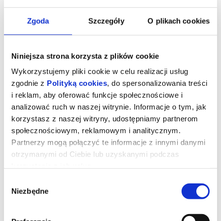
Zgoda
Szczegóły
O plikach cookies
Niniejsza strona korzysta z plików cookie
Wykorzystujemy pliki cookie w celu realizacji usług
zgodnie z
Polityką cookies
, do spersonalizowania treści
i reklam, aby oferować funkcje społecznościowe i
analizować ruch w naszej witrynie. Informacje o tym, jak
korzystasz z naszej witryny, udostępniamy partnerom
społecznościowym, reklamowym i analitycznym.
Partnerzy mogą połączyć te informacje z innymi danymi
Drama
otrzymanymi od Ciebie lub uzyskanymi podczas
korzystania z ich usług.
Wybór
Pozornie idealna para przechodzi kryzys, gdy na kilka dni przed
ślubem na jaw wychodzą skrywane tajemnice.
Niezbędne
zgody
Piękni, zamożni i zakochani. Ich zbliżający się ślub będzie jedynie
postawieniem kropki nad „i”. No chyba, że do niego wcale nie
dojdzie. Na kilka dni przed ceremonią, na jaw wychodzi szokująca