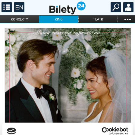
...
KONCERTY
KINO
TEATR
KABARET I
FILHARMONIA
OPERA I BALET
STAND-UP
DLA DZIECI
ONLINE
KARNETY