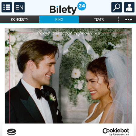
...
KONCERTY
KINO
TEATR
KABARET I
FILHARMONIA
OPERA I BALET
STAND-UP
DLA DZIECI
ONLINE
KARNETY