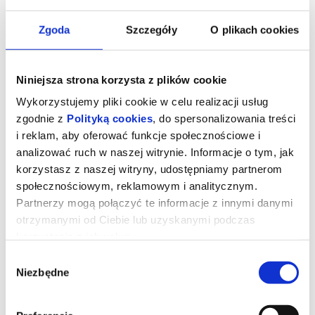
Zgoda
Szczegóły
O plikach cookies
Niniejsza strona korzysta z plików cookie
Wykorzystujemy pliki cookie w celu realizacji usług
zgodnie z
Polityką cookies
, do spersonalizowania treści
i reklam, aby oferować funkcje społecznościowe i
analizować ruch w naszej witrynie. Informacje o tym, jak
korzystasz z naszej witryny, udostępniamy partnerom
społecznościowym, reklamowym i analitycznym.
Partnerzy mogą połączyć te informacje z innymi danymi
Drama
otrzymanymi od Ciebie lub uzyskanymi podczas
korzystania z ich usług.
Wybór
Pozornie idealna para przechodzi kryzys, gdy na kilka dni przed
ślubem na jaw wychodzą skrywane tajemnice.
Niezbędne
zgody
Piękni, zamożni i zakochani. Ich zbliżający się ślub będzie jedynie
postawieniem kropki nad „i”. No chyba, że do niego wcale nie
dojdzie. Na kilka dni przed ceremonią, na jaw wychodzi szokująca