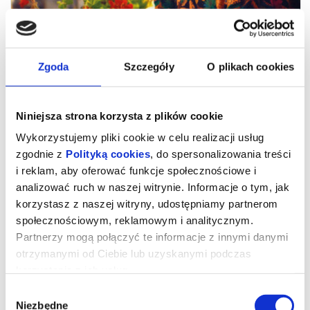
Zgoda
Szczegóły
O plikach cookies
Niniejsza strona korzysta z plików cookie
Wykorzystujemy pliki cookie w celu realizacji usług
zgodnie z
Polityką cookies
, do spersonalizowania treści
i reklam, aby oferować funkcje społecznościowe i
analizować ruch w naszej witrynie. Informacje o tym, jak
Drugie życie
korzystasz z naszej witryny, udostępniamy partnerom
społecznościowym, reklamowym i analitycznym.
Partnerzy mogą połączyć te informacje z innymi danymi
„Drugie życie”
– zdobywca nagrody publiczności na festiwalu
otrzymanymi od Ciebie lub uzyskanymi podczas
filmowym w Wenecji – to emanujący optymizmem i pogodą ducha
portret dojrzałej kobiety, w którą wciela się Carmen Maura
korzystania z ich usług.
(„Kobiety na skraju załamania nerwowego”, „Volver”).
María Ángeles od czterdziestu lat mieszka w słonecznym
Wybór
apartamencie w sercu marokańskiego Tangeru. To miejsce, które
pamięta jej miłość, codzienne rytuały i całe życie zapisane w
Niezbędne
zgody