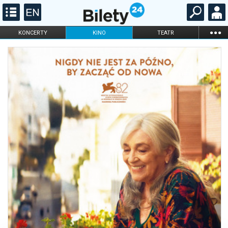
...
KONCERTY
KINO
TEATR
KABARET I
FILHARMONIA
OPERA I BALET
STAND-UP
DLA DZIECI
ONLINE
KARNETY