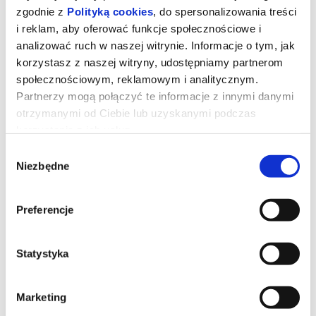
zgodnie z
Polityką cookies
, do spersonalizowania treści
i reklam, aby oferować funkcje społecznościowe i
analizować ruch w naszej witrynie. Informacje o tym, jak
korzystasz z naszej witryny, udostępniamy partnerom
społecznościowym, reklamowym i analitycznym.
Partnerzy mogą połączyć te informacje z innymi danymi
Kino bez barier: Pieśni lasu
otrzymanymi od Ciebie lub uzyskanymi podczas
korzystania z ich usług.
Wybór
Film
"Pieśni lasu"
Vincenta Muniera.
Czas trwania: 1 godzina i 33 minuty. Kraj produkcji: Francja.
Niezbędne
zgody
Gatunek: dokumentalny.
Treści wrażliwe:
brak.
Język: francuski z polskimi napisami dla osób niesłyszących,
polską audiodeskrypcją i tłumaczeniem na polski język migowy.
Preferencje
PIEŚNI LASU
, reż. Vincent Munier, Francja 2025, 93'
*******
Bezpieczne zakupy w Bilety24. W przypadku odwołania
Statystyka
wydarzenia, gwarantujemy automatyczny zwrot środków
potwierdzony komunikatem wysyłanym na adres e-mail, podany
podczas zakupu.
Marketing