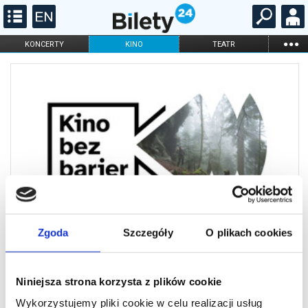
...
KONCERTY
KINO
TEATR
KABARET I
FILHARMONIA
OPERA I BALET
STAND-UP
DLA DZIECI
ONLINE
KARNETY
Zgoda
Szczegóły
O plikach cookies
Niniejsza strona korzysta z plików cookie
Wykorzystujemy pliki cookie w celu realizacji usług