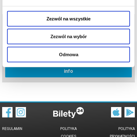
Zezwól na wszystkie
Bilety na termin:
30.06.2026 , g. 11:00 (wtorek)
Zezwól na wybór
30.06.2026 , g. 11:00
Poznań
Odmowa
Kino Pałacowe - Poznań
info
REGULAMIN
POLITYKA
POLITYKA
COOKIES
PRYWATNOŚCI