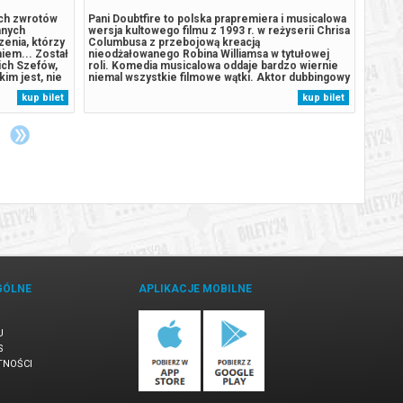
ych zwrotów
Pani Doubtfire to polska prapremiera i musicalowa
"Tylko
anych
wersja kultowego filmu z 1993 r. w reżyserii Chrisa
USA, 2
enia, którzy
Columbusa z przebojową kreacją
romant
iem... Został
nieodżałowanego Robina Williamsa w tytułowej
mieści
ich Szefów,
roli. Komedia musicalowa oddaje bardzo wiernie
przelo
kim jest, nie
niemal wszystkie filmowe wątki. Aktor dubbingowy
natych
 tego nie
Daniel traci pracę w studio z uwagi na swą
nieocz
kup bilet
kup bilet
toją pod
nadmierną kreatywność, doprowadzającą do szału
sytuac
szefostwo. Sam jest ojcem trójki dzieci,...
czego 
GÓLNE
APLIKACJE MOBILNE
U
S
TNOŚCI