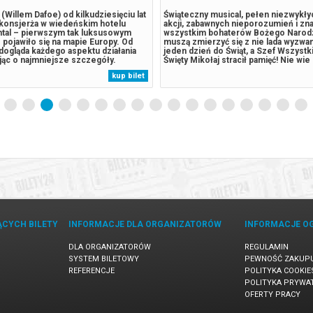
 (Willem Dafoe) od kilkudziesięciu lat
Świąteczny musical, pełen niezwykł
 konsjerża w wiedeńskim hotelu
akcji, zabawnych nieporozumień i zn
ntal – pierwszym tak luksusowym
wszystkim bohaterów Bożego Narodz
e pojawiło się na mapie Europy. Od
muszą zmierzyć się z nie lada wyzwan
dogląda każdego aspektu działania
jeden dzień do Świąt, a Szef Wszystk
bając o najmniejsze szczegóły.
Święty Mikołaj stracił pamięć! Nie wie 
Lucius dowiaduje się, że hotel
wie gdzie jest i po co, a dopóki sobie
kup bilet
zedany nowemu właścicielowi, który
przypomni, Święta na całym świecie s
radykalną przebudowę....
znakiem zapytania! Na ratunek...
ĄCYCH BILETY
INFORMACJE DLA ORGANIZATORÓW
INFORMACJE O
DLA ORGANIZATORÓW
REGULAMIN
SYSTEM BILETOWY
PEWNOŚĆ ZAKUP
REFERENCJE
POLITYKA COOKIE
POLITYKA PRYWA
OFERTY PRACY