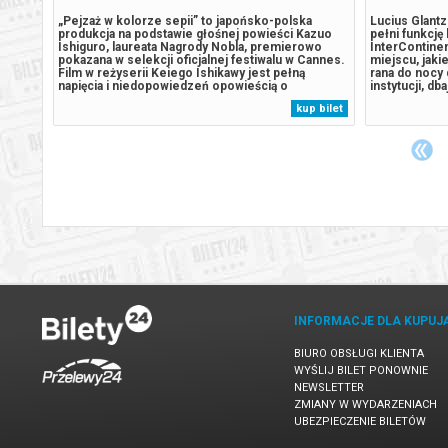
„Pejzaż w kolorze sepii” to japońsko-polska
Lucius Glantz
produkcja na podstawie głośnej powieści Kazuo
pełni funkcję
Ishiguro, laureata Nagrody Nobla, premierowo
InterContine
rem
pokazana w selekcji oficjalnej festiwalu w Cannes.
miejscu, jaki
 o
Film w reżyserii Keiego Ishikawy jest pełną
rana do nocy 
 fabułą
napięcia i niedopowiedzeń opowieścią o
instytucji, d
 pełna
rodzinnych sekretach, pułapkach pamięci i kruchej
Pewnego dnia 
 bilet
kup bilet
wie
więzi między matką a córką. Niki,
zostanie spr
nej...
dwudziestopięcioletnia pisarka wychowana w
planuje jego 
Wielkiej...
INFORMACJE DLA KUPUJ
BIURO OBSŁUGI KLIENTA
WYŚLIJ BILET PONOWNIE
NEWSLETTER
ZMIANY W WYDARZENIACH
UBEZPIECZENIE BILETÓW