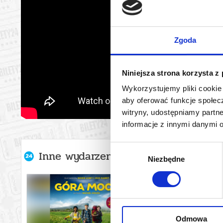
Zgoda
Niniejsza strona korzysta z
Wykorzystujemy pliki cookie 
aby oferować funkcje społecz
witryny, udostępniamy part
informacje z innymi danymi 
Wybór
Inne wydarzenia organizatora
Niezbędne
zgody
Odmowa