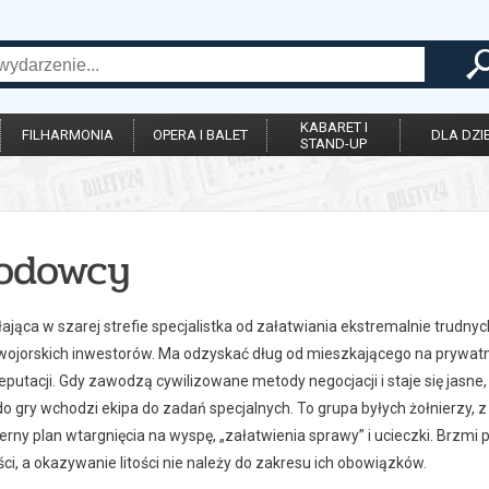
KABARET I
FILHARMONIA
OPERA I BALET
DLA DZIE
STAND-UP
odowcy
łająca w szarej strefie specjalistka od załatwiania ekstremalnie trudn
wojorskich inwestorów. Ma odzyskać dług od mieszkającego na prywatn
putacji. Gdy zawodzą cywilizowane metody negocjacji i staje się jasne
do gry wchodzi ekipa do zadań specjalnych. To grupa byłych żołnierzy, z
erny plan wtargnięcia na wyspę, „załatwienia sprawy” i ucieczki. Brzmi p
i, a okazywanie litości nie należy do zakresu ich obowiązków.