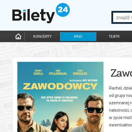
KONCERTY
KINO
TEATR
Zaw
Rachel, dzia
od grupy no
szemranej re
należności, 
w życie mist
ewentualnośc