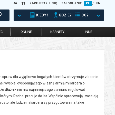
ZAREJESTRUJ SIĘ
ZALOGUJ SIĘ
PL
/
EN
KIEDY?
GDZIE?
CO?
CI
ONLINE
KARNETY
INNE
ych spraw dla wyjątkowo bogatych klientów otrzymuje zlecenie
ej wyspie, dysponującego własną armią miliardera o
, że dłużnik nie ma najmniejszego zamiaru regulować
 którymi Rachel pracuje do lat. Wspólnie opracowują i wcielają
rosto, ale ludzie miliardera są przygotowani na takie