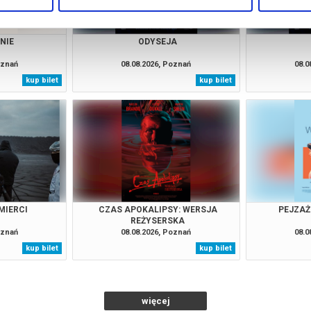
NIE
ODYSEJA
oznań
08.08.2026, Poznań
08.0
kup bilet
kup bilet
MIERCI
CZAS APOKALIPSY: WERSJA
PEJZAŻ
REŻYSERSKA
oznań
08.08.2026, Poznań
08.0
kup bilet
kup bilet
więcej