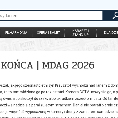
KABARET I
FILHARMONIA
OPERA I BALET
DLA DZIE
STAND-UP
 KOŃCA | MDAG 2026
łyszał, jak jego szesnastoletni syn Krzysztof wychodzi nad ranem z dom
ko, że to tam widziano go po raz ostatni. Kamera CCTV uchwyciła go, a 
ą dwie: albo skoczył do rzeki, albo ukradkiem zszedł z mostu. Od tamte
aczliwą nadzieją a paraliżującym strachem. Daniel nie potrafi biernie
buduje więc łódź wyposażoną w kamery i drony z zamiarem samodzielne