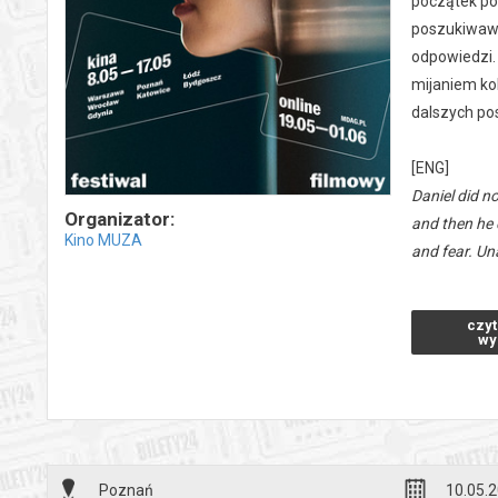
początek pos
poszukiwawc
odpowiedzi. 
mijaniem kol
dalszych pos
[ENG]
Daniel did n
Organizator:
and then he 
Kino MUZA
and fear. Un
himself. The
*******
czyt
wy
Bezpieczne 
wysyłanym n
Poznań
10.05.2