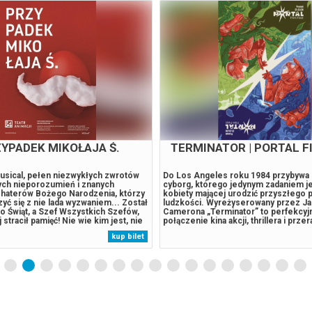
FRANCES HA
KRÓLOWA ŚNIEG
i portret młodej kobiety
Królowa Śniegu w reżyserii Anny Nie
iędzy aspiracją a rzeczywistością.
powraca na deski Teatru Cortiqué. „
aday, początkująca tancerka z Nowego
Śniegu” w reżyserii Anny Niedźwiedź
kiem i uporem próbuje odnaleźć
Gabriela Kaczmarka, to spektakl, któ
ce w życiu, choć dorosłość coraz
premierę miał w 2016 roku. Dziś wra
mija się z jej wyobrażeniami. Noah
Teatru Cortiqué w odświeżonej odsło
reta Gerwig - współautorka
widowisko łączy w sobie różne dziedz
kup bilet
raz odtwórczyni głównej roli -
formy ruchu: taniec klasyczny i wspó
 cichym pęknięciu między
akrobatykę oraz akrobatykę powietrzną