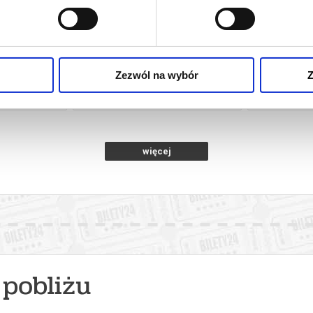
NSJERŻ
PEJZAŻ W KOLORZE SEPII
Zezwól na wybór
Z
oznań
08.08.2026, Poznań
08.0
kup bilet
kup bilet
więcej
pobliżu