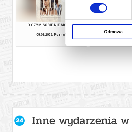
O CZYM SOBIE NIE MÓWIMY
OSTATNI KO
Odmowa
08.08.2026, Poznań
08.08.2026, P
kup bilet
Inne wydarzenia w 