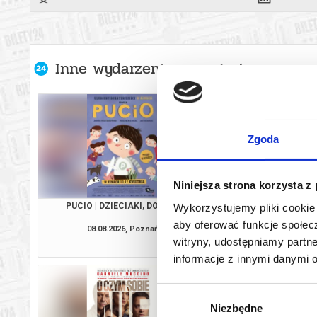
Inne wydarzenia organizatora
Zgoda
Niniejsza strona korzysta z
PUCIO | DZIECIAKI, DO KINA!
CHŁOPIEC NA KRAŃC
Wykorzystujemy pliki cookie 
DZIECIAKI, DO
aby oferować funkcje społecz
08.08.2026, Poznań
08.08.2026, P
witryny, udostępniamy part
kup bilet
informacje z innymi danymi 
Wybór
Niezbędne
zgody