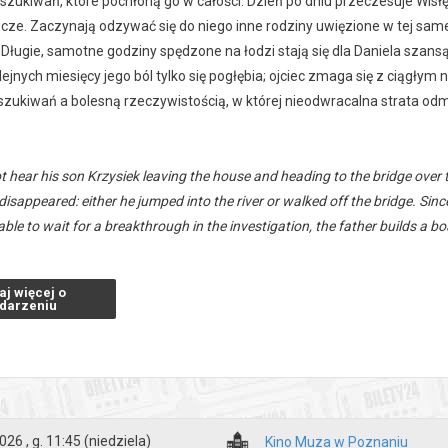
zukiwań, które pochłoną go w całości. Dzień po dniu przeczesuje Wisłę,
ze. Zaczynają odzywać się do niego inne rodziny uwięzione w tej same
Długie, samotne godziny spędzone na łodzi stają się dla Daniela szansą
ejnych miesięcy jego ból tylko się pogłębia; ojciec zmaga się z ciągł
zukiwań a bolesną rzeczywistością, w której nieodwracalna strata odm
ot hear his son Krzysiek leaving the house and heading to the bridge over
disappeared: either he jumped into the river or walked off the bridge. Si
able to wait for a breakthrough in the investigation, the father builds a 
 search consumes him. The lonely hours spent on the boat become a chance 
aj więcej o
darzeniu
zakupy w Bilety24. W przypadku odwołania wydarzenia, gwarantujemy
a adres e-mail, podany podczas zakupu.
026 , g. 11:45
(niedziela)
Kino Muza w Poznaniu