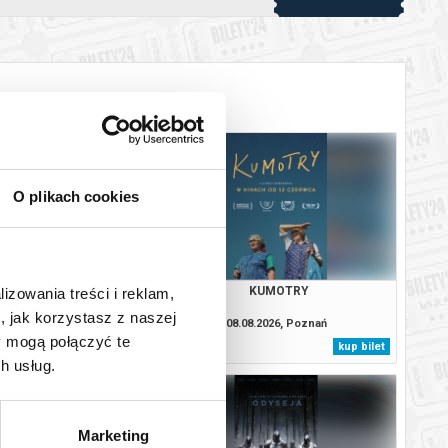
O plikach cookies
OJCZYZNA
KUMOTRY
lizowania treści i reklam,
, jak korzystasz z naszej
8.2026, Poznań
08.08.2026, Poznań
y mogą połączyć te
kup bilet
kup bilet
h usług.
Marketing