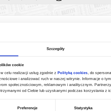
Szczegóły
 plików cookie
ACH ŚWIATA |
GÓRA MOCY | DZIECIAKI, DO KINA!
w celu realizacji usług zgodnie z
Polityką cookies
, do spersona
 KINA!
nościowe i analizować ruch w naszej witrynie. Informacje o tym
oznań
08.08.2026, Poznań
08.0
nerom społecznościowym, reklamowym i analitycznym. Partnerz
kup bilet
kup bilet
otrzymanymi od Ciebie lub uzyskanymi podczas korzystania z ic
Preferencje
Statystyka