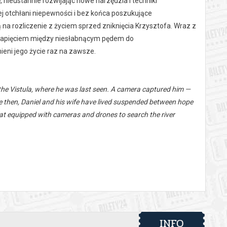
 nieustannie rozwijając nowe narzędzia i techniki
j otchłani niepewności i bez końca poszukujące
 na rozliczenie z życiem sprzed zniknięcia Krzysztofa. Wraz z
ym napięciem między niesłabnącym pędem do
ieni jego życie raz na zawsze.
 the Vistula, where he was last seen. A camera captured him —
nce then, Daniel and his wife have lived suspended between hope
boat equipped with cameras and drones to search the river
for him to reckon with his life so far.
 automatyczny zwrot środków potwierdzony komunikatem
INFO