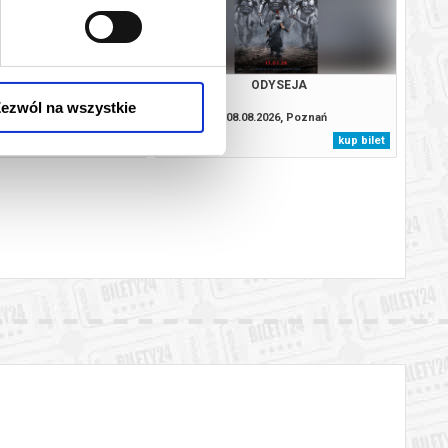
JEJ PIEKŁO
ODYSEJA
ezwól na wszystkie
8.2026, Poznań
08.08.2026, Poznań
kup bilet
kup bilet