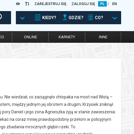
ZAREJESTRUJ SIĘ
ZALOGUJ SIĘ
PL
/
EN
KIEDY?
GDZIE?
CO?
CI
ONLINE
KARNETY
INNE
u. Nie wiedział, co zaciągnęło chłopaka na most nad Wisłą –
potem, między jednym jej obrotem a drugim, Krzysiek zniknął.
j pory Daniel i jego żona Agnieszka żyją w stanie zawieszenia:
 czekać na coraz mniej prawdopodobny przełom w policyjnym
go zbadania mrocznych głębin rzeki. To