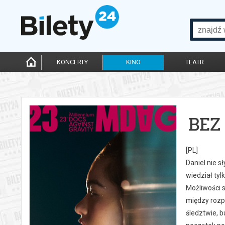
KONCERTY
KINO
TEATR
BEZ
[PL]
Daniel nie s
wiedział tyl
Możliwości s
między rozp
śledztwie, 