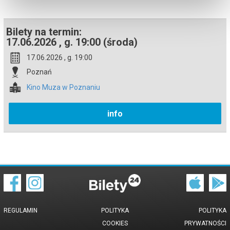
Bezpieczne zakupy w Bilety24. W przypadku odwołania
wydarzenia, gwarantujemy automatyczny zwrot środków
potwierdzony komunikatem wysyłanym na adres e-mail, podany
Bilety na termin:
podczas zakupu.
17.06.2026 , g. 19:00 (środa)
17.06.2026 , g. 19:00
Poznań
Kino Muza w Poznaniu
info
REGULAMIN
POLITYKA
POLITYKA
COOKIES
PRYWATNOŚCI