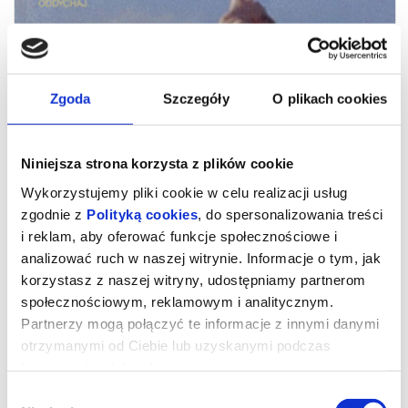
Zgoda
Szczegóły
O plikach cookies
Niniejsza strona korzysta z plików cookie
Wykorzystujemy pliki cookie w celu realizacji usług
zgodnie z
Polityką cookies
, do spersonalizowania treści
i reklam, aby oferować funkcje społecznościowe i
analizować ruch w naszej witrynie. Informacje o tym, jak
korzystasz z naszej witryny, udostępniamy partnerom
CHRONOLOGIA WODY
społecznościowym, reklamowym i analitycznym.
Partnerzy mogą połączyć te informacje z innymi danymi
otrzymanymi od Ciebie lub uzyskanymi podczas
Reżyserski debiut Kristen Stewart, który miał swoją premierę na
Festiwalu w Cannes, przyjęto owacjami na stojąco. Aktorka, która
korzystania z ich usług.
stawiała pierwsze kroki m.in. u boku Jodie Foster w uznanym
przez krytyków thrillerze Davida Finchera „Azyl” (2002), globalną
Wybór
sławę zyskała, wcielając się w rolę Belli Swan w serii filmów z