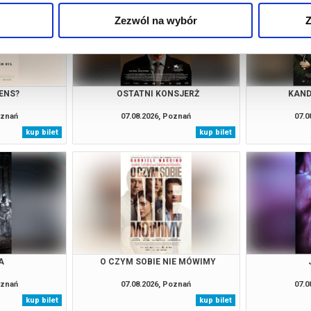
Zezwól na wybór
Z
ENS?
OSTATNI KONSJERŻ
KAND
oznań
07.08.2026, Poznań
07.0
kup bilet
kup bilet
A
O CZYM SOBIE NIE MÓWIMY
oznań
07.08.2026, Poznań
07.0
kup bilet
kup bilet