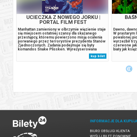
OICE
UCIECZKA Z NOWEGO JORKU |
BAŚ
PORTAL FILM FEST
Manhattan zamieniony w olbrzymie więzienie staje
Dawno, dawn
się miejscem ostatniej szansy dla skazanego
W prastarym 
 przez
przestępcy, któremu powierzono misję ocalenia
powalonej pio
istorię
porwanego przez terrorystów prezydenta Stanów
wyrzeźbił trz
i na
Zjednoczonych. Zadania podejmuje się były
czerwone jak
komandos Snake Plissken. Wyreżyserowana
biały jak ksi
przez Johna Carpentera „Ucieczka z Nowego
sobą i ani my
 bilet
kup bilet
Jorku” to jedno z najważniejszych osiągnięć kina
on tak bardzo 
i,
science fiction lat 80. – mroczna, dystopijna...
do nich podob
INFORMACJE DLA KUPUJ
BIURO OBSŁUGI KLIENTA
WYŚLIJ BILET PONOWNIE