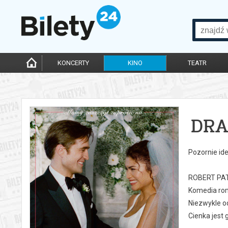
KONCERTY
KINO
TEATR
DR
Pozornie id
ROBERT PATT
Komedia rom
Niezwykle od
Cienka jest 