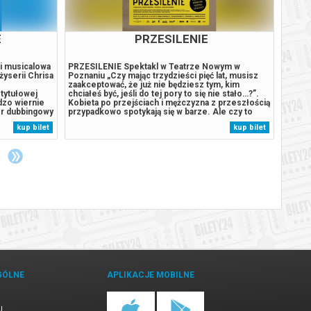
E
PRZESILENIE
 i musicalowa
PRZESILENIE Spektakl w Teatrze Nowym w
„Porwa
żyserii Chrisa
Poznaniu „Czy mając trzydzieści pięć lat, musisz
to far
zaakceptować, że już nie będziesz tym, kim
esencj
tytułowej
chciałeś być, jeśli do tej pory to się nie stało…?”.
możliw
dzo wiernie
Kobieta po przejściach i mężczyzna z przeszłością
obnażo
or dubbingowy
przypadkowo spotykają się w barze. Ale czy to
kostiu
 swą
rzeczywiście tylko przypadek? A może samo
widzi 
kup bilet
kup bilet
ącą do szału
Przeznaczenie zaaranżowało dla nich ten
niezob
ci,...
karkołomny rajd przez...
prowad
GÓLNE
APLIKACJE MOBILNE
U