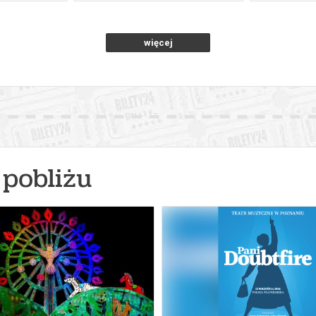
więcej
pobliżu