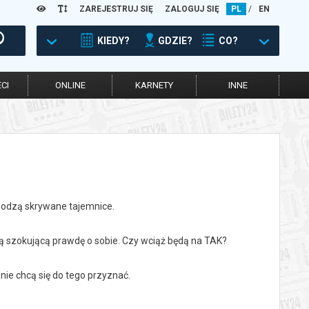
ZAREJESTRUJ SIĘ
ZALOGUJ SIĘ
PL
/
EN
KIEDY?
GDZIE?
CO?
CI
ONLINE
KARNETY
INNE
chodzą skrywane tajemnice.
 szokującą prawdę o sobie. Czy wciąż będą na TAK?
nie chcą się do tego przyznać.