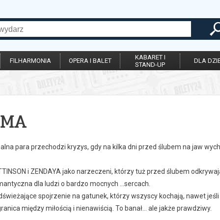
KABARET I
FILHARMONIA
OPERA I BALET
DLA DZIE
STAND-UP
AMA
ealna para przechodzi kryzys, gdy na kilka dni przed ślubem na jaw wy
INSON i ZENDAYA jako narzeczeni, którzy tuż przed ślubem odkrywają
antyczna dla ludzi o bardzo mocnych …sercach.
świeżające spojrzenie na gatunek, którzy wszyscy kochają, nawet jeśli 
granica między miłością i nienawiścią. To banał… ale jakże prawdziwy.