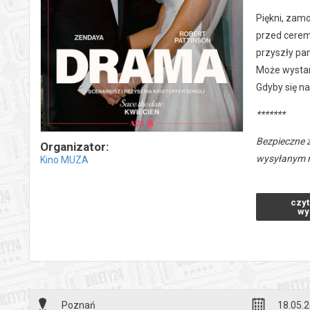
Piękni, zamo
przed cerem
przyszły pan
Może wystarc
Gdyby się n
*******
Bezpieczne 
Organizator:
wysyłanym n
Kino MUZA
czyt
wy
Poznań
18.05.2