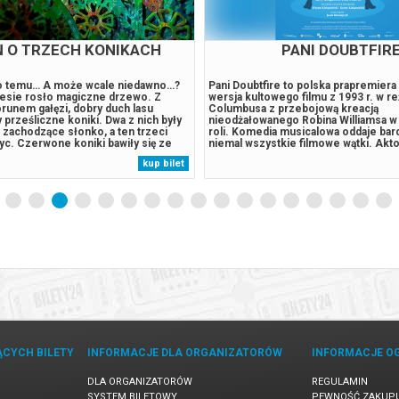
Ń O TRZECH KONIKACH
PANI DOUBTFIR
o temu… A może wcale niedawno…?
Pani Doubtfire to polska prapremiera
lesie rosło magiczne drzewo. Z
wersja kultowego filmu z 1993 r. w re
runem gałęzi, dobry duch lasu
Columbusa z przebojową kreacją
y prześliczne koniki. Dwa z nich były
nieodżałowanego Robina Williamsa w 
 zachodzące słonko, a ten trzeci
roli. Komedia musicalowa oddaje bar
ężyc. Czerwone koniki bawiły się ze
niemal wszystkie filmowe wątki. Akt
ślały zaprosić do zabawy białego… A
Daniel traci pracę w studio z uwagi na
kup bilet
chciał, by go polubiły, tak chciał być
nadmierną kreatywność, doprowadzaj
ny, że nie zauważył,...
szefostwo. Sam jest ojcem trójki dzie
ĄCYCH BILETY
INFORMACJE DLA ORGANIZATORÓW
INFORMACJE O
DLA ORGANIZATORÓW
REGULAMIN
SYSTEM BILETOWY
PEWNOŚĆ ZAKUP