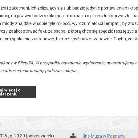
żni i zakochani. Ich zbliżający się ślub będzie jedynie postawieniem kropk
onią, na jaw wychodzi szokująca informacja o przeszłości przyszłej pa
 młody znajdzie w sobie tyle miłości, wyrozumiałości i empatii, by zr
zy zaakceptować fakt, że osoba, z którą chce się spędzić resztę życia
ad tym spokojnie zastanowić, to może być nawet zabawne. Chyba, że ok
zakupy w Bilety24. W przypadku odwołania wydarzenia, gwarantujemy
a adres e-mail, podany podczas zakupu.
aj więcej o
darzeniu
026 , g. 20:30
(poniedziałek)
Kino Muza w Poznaniu