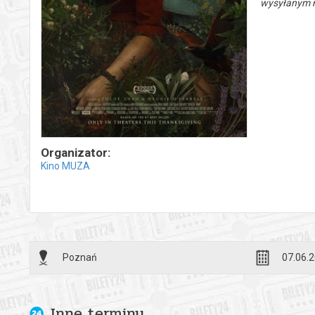
wysyłanym n
Organizator:
Kino MUZA
Poznań
07.06.2
Inne terminy