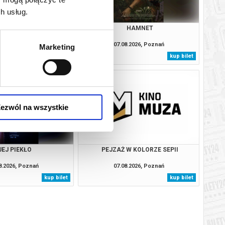
h usług.
YDACI ŚMIERCI
HAMNET
8.2026, Poznań
07.08.2026, Poznań
Marketing
kup bilet
kup bilet
ezwól na wszystkie
JEJ PIEKŁO
PEJZAŻ W KOLORZE SEPII
8.2026, Poznań
07.08.2026, Poznań
kup bilet
kup bilet