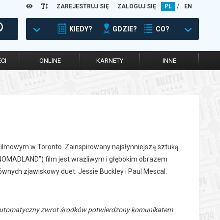
ZAREJESTRUJ SIĘ
ZALOGUJ SIĘ
PL
/
EN
KIEDY?
GDZIE?
CO?
CI
ONLINE
KARNETY
INNE
lu Filmowym w Toronto. Zainspirowany najsłynniejszą sztuką
NOMADLAND”) film jest wrażliwym i głębokim obrazem
wnych zjawiskowy duet: Jessie Buckley i Paul Mescal.
 automatyczny zwrot środków potwierdzony komunikatem