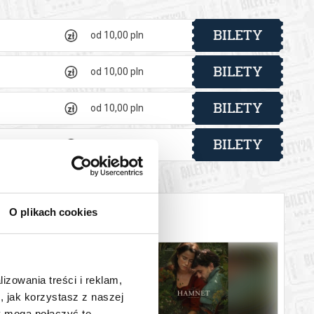
BILETY
od 10,00 pln
BILETY
od 10,00 pln
BILETY
od 10,00 pln
BILETY
od 10,00 pln
O plikach cookies
lizowania treści i reklam,
, jak korzystasz z naszej
y mogą połączyć te