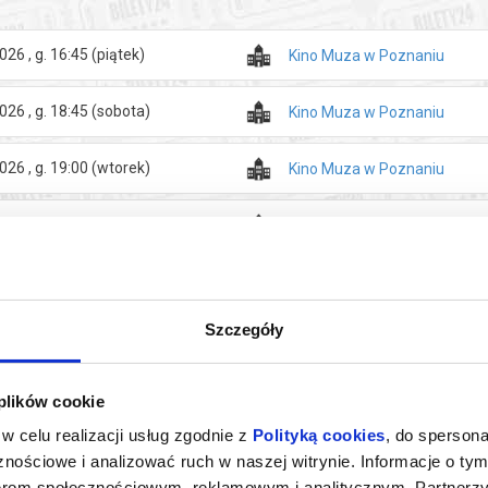
026 , g. 16:45
(piątek)
Kino Muza w Poznaniu
026 , g. 18:45
(sobota)
Kino Muza w Poznaniu
026 , g. 19:00
(wtorek)
Kino Muza w Poznaniu
026 , g. 18:45
(czwartek)
Kino Muza w Poznaniu
Szczegóły
 plików cookie
w celu realizacji usług zgodnie z
Polityką cookies
, do spersona
nościowe i analizować ruch w naszej witrynie. Informacje o tym
nerom społecznościowym, reklamowym i analitycznym. Partnerz