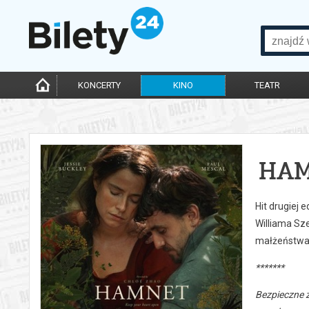
KONCERTY
KINO
TEATR
HA
Hit drugiej 
Williama Sz
małżeństwa 
*******
Bezpieczne 