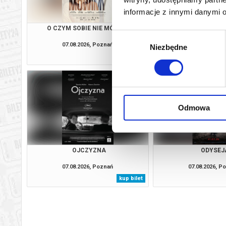
informacje z innymi danymi 
O CZYM SOBIE NIE MÓWIMY
HOMO SAPI
Wybór
07.08.2026, Poznań
07.08.2026, P
Niezbędne
zgody
kup bilet
Odmowa
OJCZYZNA
ODYSEJ
07.08.2026, Poznań
07.08.2026, P
kup bilet