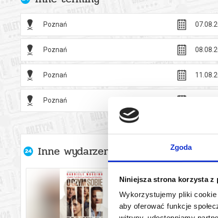
Poznań
07.08.2
Poznań
08.08.2
Poznań
11.08.2
Poznań
13.08.2
Inne wydarzenia organizatora
Zgoda
Niniejsza strona korzysta z
Wykorzystujemy pliki cookie 
aby oferować funkcje społecz
witryny, udostępniamy part