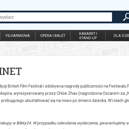
KABARET I
FILHARMONIA
OPERA I BALET
DLA DZIE
STAND-UP
MNET
edycji British Film Festival i zdobywca nagrody publiczności na Festiwa
ekspira, wyreżyserowany przez Chloe Zhao (nagrodzona Oscarem za „
próbującego ukształtować się na nowo po śmierci dziecka. W rolach głó
zakupy w Bilety24. W przypadku odwołania wydarzenia, gwarantujemy