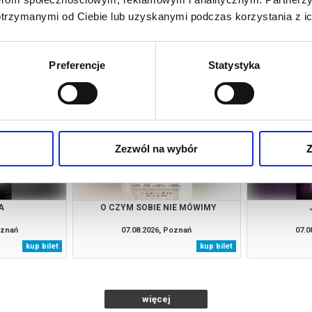
otrzymanymi od Ciebie lub uzyskanymi podczas korzystania z ic
ENS?
OSTATNI KONSJERŻ
KAND
oznań
07.08.2026, Poznań
07.0
Preferencje
Statystyka
kup bilet
kup bilet
Zezwól na wybór
Z
A
O CZYM SOBIE NIE MÓWIMY
oznań
07.08.2026, Poznań
07.0
kup bilet
kup bilet
więcej