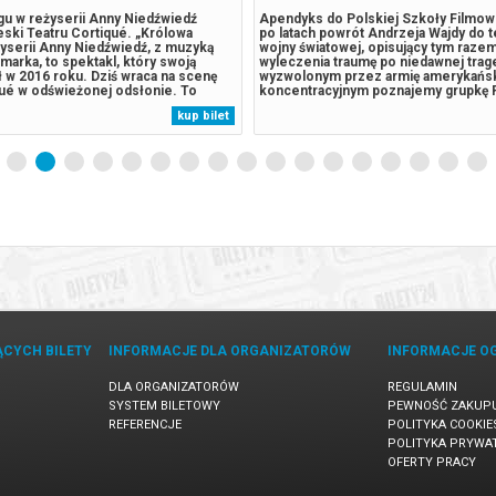
piątej edycji festiwalu CZAS NA TEATR
Świąteczny musical, pełen niezwykł
większa Gala Musicalowa w historii
akcji, zabawnych nieporozumień i zn
AS NA TEATR, organizowanego przez
wszystkim bohaterów Bożego Narodz
ny w Poznaniu. W tym roku Gala
muszą zmierzyć się z nie lada wyzwan
w Sali Ziemi, gromadząc setki widzów
jeden dzień do Świąt, a Szef Wszystk
z całej Polski. Piąta edycja festiwalu
Święty Mikołaj stracił pamięć! Nie wie 
R odbędzie się w dniach 25
wie gdzie jest i po co, a dopóki sobie
kup bilet
1 grudnia. Podczas wydarzenia
przypomni, Święta na całym świecie s
ezentowane najciekawsze...
znakiem zapytania! Na ratunek...
ĄCYCH BILETY
INFORMACJE DLA ORGANIZATORÓW
INFORMACJE O
DLA ORGANIZATORÓW
REGULAMIN
SYSTEM BILETOWY
PEWNOŚĆ ZAKUP
REFERENCJE
POLITYKA COOKIE
POLITYKA PRYWA
OFERTY PRACY