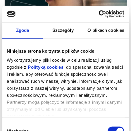
Zgoda
Szczegóły
O plikach cookies
Niniejsza strona korzysta z plików cookie
Wykorzystujemy pliki cookie w celu realizacji usług
zgodnie z
Polityką cookies
, do spersonalizowania treści
i reklam, aby oferować funkcje społecznościowe i
IRVINE WELSH. RZECZYWISTOŚĆ TO
analizować ruch w naszej witrynie. Informacje o tym, jak
ZA MAŁO | MDAG 2026
korzystasz z naszej witryny, udostępniamy partnerom
społecznościowym, reklamowym i analitycznym.
Partnerzy mogą połączyć te informacje z innymi danymi
[PL]
otrzymanymi od Ciebie lub uzyskanymi podczas
Film ukazuje autora „Trainspotting” jako równie zabawnego,
korzystania z ich usług.
bystrego i bezkompromisowego w dzieciństwie w Leith, jak i
później – w czasach sławy, podczas podróży oraz
halucynogennych przygód w Kanadzie. Irvine Welsh dobrze bawi
Wybór
się zarówno w Los Angeles, jak i na międzynarodowych
Niezbędne