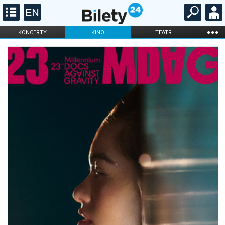
...
KONCERTY
KINO
TEATR
KABARET I
FILHARMONIA
OPERA I BALET
STAND-UP
DLA DZIECI
ONLINE
KARNETY