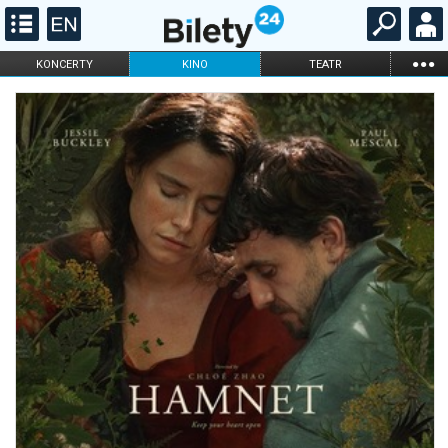
...
KONCERTY
KINO
TEATR
KABARET I
FILHARMONIA
OPERA I BALET
STAND-UP
DLA DZIECI
ONLINE
KARNETY