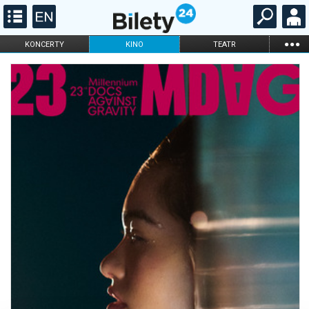
...
KONCERTY
KINO
TEATR
KABARET I
FILHARMONIA
OPERA I BALET
STAND-UP
DLA DZIECI
ONLINE
KARNETY