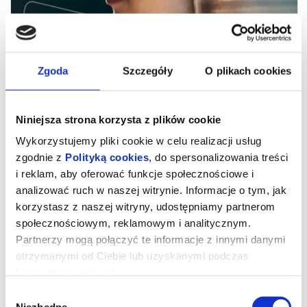
Zgoda
Szczegóły
O plikach cookies
Niniejsza strona korzysta z plików cookie
Wykorzystujemy pliki cookie w celu realizacji usług
zgodnie z
Polityką cookies
, do spersonalizowania treści
i reklam, aby oferować funkcje społecznościowe i
KŁOPOTLIWY NIEDŹWIEDŹ | MDAG
analizować ruch w naszej witrynie. Informacje o tym, jak
2026
korzystasz z naszej witryny, udostępniamy partnerom
społecznościowym, reklamowym i analitycznym.
Partnerzy mogą połączyć te informacje z innymi danymi
[PL]
otrzymanymi od Ciebie lub uzyskanymi podczas
Niedźwiedź polarny zmuszony jest poruszać się w świecie
korzystania z ich usług.
turystów, strażników przyrody i myśliwych w małej kanadyjskiej
miejscowości. Bywa postrzegany jako utrapienie, a granice tego,
kto naprawdę należy do wspólnego krajobrazu, stają się niejasne.
Wybór
Churchill w Manitobie, pieszczotliwie nazywane „Światową Stolicą
Niezbędne