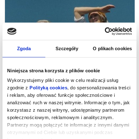
Zgoda
Szczegóły
O plikach cookies
Niniejsza strona korzysta z plików cookie
Wykorzystujemy pliki cookie w celu realizacji usług
zgodnie z
Polityką cookies
, do spersonalizowania treści
KUMOTRY
i reklam, aby oferować funkcje społecznościowe i
analizować ruch w naszej witrynie. Informacje o tym, jak
korzystasz z naszej witryny, udostępniamy partnerom
Historia przyjaźni kobiet zamieszkujących wymierającą polską
wieś w rumuńskich Karpatach. Hanka i Bronka pochowały już
społecznościowym, reklamowym i analitycznym.
mężów, dzieci wyjechały za granicę w poszukiwaniu innych,
lepszych perspektyw. Samodzielne i niezależne bohaterki
Partnerzy mogą połączyć te informacje z innymi danymi
imponują pogodą ducha, choć ich rzeczywistość nieubłaganie
otrzymanymi od Ciebie lub uzyskanymi podczas
odchodzi w przeszłość. Pozostają wspomnienia o czasach, które
już nie wrócą – i wspólne stawianie czoła wyzwaniom