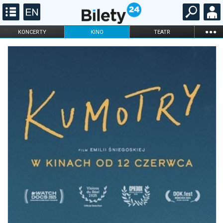
...
KONCERTY
KINO
TEATR
KABARET I
FILHARMONIA
OPERA I BALET
STAND-UP
DLA DZIECI
ONLINE
KARNETY