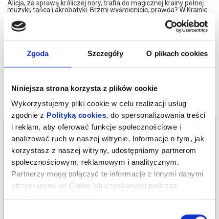
Alicja, za sprawą króliczej nory, trafia do magicznej krainy pełnej
muzyki, tańca i akrobatyki. Brzmi wyśmienicie, prawda? W Krainie
Czarów musi niestety zmierzyć się z Czerwoną Królową… Czy
chcesz jej pomóc w tym starciu?
*******
Bezpieczne zakupy w Bilety24. W przypadku odwołania
Zgoda
Szczegóły
O plikach cookies
wydarzenia, gwarantujemy automatyczny zwrot środków
potwierdzony komunikatem wysyłanym na adres e-mail, podany
podczas zakupu.
Niniejsza strona korzysta z plików cookie
Wykorzystujemy pliki cookie w celu realizacji usług
zgodnie z
Polityką cookies
, do spersonalizowania treści
i reklam, aby oferować funkcje społecznościowe i
Bilety na termin:
analizować ruch w naszej witrynie. Informacje o tym, jak
16.11.2026 , g. 09:30 (poniedziałek)
korzystasz z naszej witryny, udostępniamy partnerom
16.11.2026 , g. 09:30
społecznościowym, reklamowym i analitycznym.
Poznań
Partnerzy mogą połączyć te informacje z innymi danymi
Teatr Cortique Anny Niedźwiedź
otrzymanymi od Ciebie lub uzyskanymi podczas
korzystania z ich usług.
od 100,00 pln
Wybór