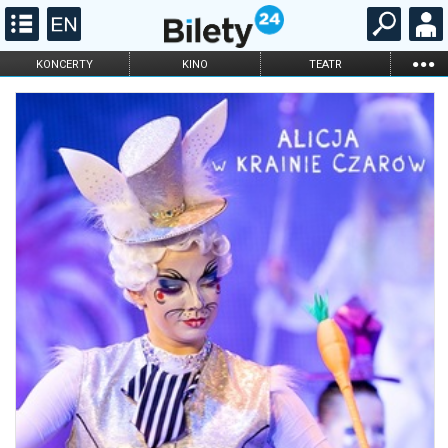
...
KONCERTY
KINO
TEATR
KABARET I
FILHARMONIA
OPERA I BALET
STAND-UP
DLA DZIECI
ONLINE
KARNETY