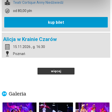
Teatr Cortique Anny Niedźwiedź
od 80,00 pln
kup bilet
Alicja w Krainie Czarów
15.11.2026 , g. 16:30
Poznań
Teatr Cortique Anny Niedźwiedź
od 80,00 pln
więcej
kup bilet
Galeria
Alicja w Krainie Czarów
16.11.2026 , g. 12:00