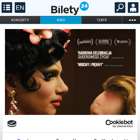
...
KONCERTY
KINO
TEATR
KABARET I
FILHARMONIA
OPERA I BALET
STAND-UP
DLA DZIECI
ONLINE
KARNETY