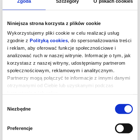
Zgoda
Szczegóły
O plikach cookies
Niniejsza strona korzysta z plików cookie
Wykorzystujemy pliki cookie w celu realizacji usług
zgodnie z
Polityką cookies
, do spersonalizowania treści
i reklam, aby oferować funkcje społecznościowe i
analizować ruch w naszej witrynie. Informacje o tym, jak
korzystasz z naszej witryny, udostępniamy partnerom
społecznościowym, reklamowym i analitycznym.
Partnerzy mogą połączyć te informacje z innymi danymi
otrzymanymi od Ciebie lub uzyskanymi podczas
korzystania z ich usług.
LAYLA
Wybór
Niezbędne
zgody
Layla to uznana londyńska drag queen. Na scenie emanuje
pewnością siebie, ale w głębi serca pragnie miłości. Podczas
jednego z występów zwraca na siebie uwagę Maxa, młodego i
Preferencje
czarującego biznesmena. Rodzi się między nimi namiętność, lecz
gdy Layla otwarcie walczy o prawo do bycia sobą, Max wciąż
ukrywa się przed światem i samym sobą.