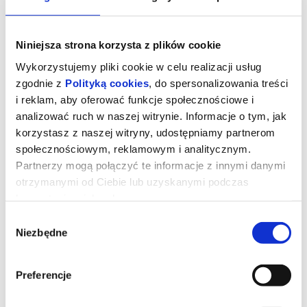
Niniejsza strona korzysta z plików cookie
Wykorzystujemy pliki cookie w celu realizacji usług
zgodnie z
Polityką cookies
, do spersonalizowania treści
i reklam, aby oferować funkcje społecznościowe i
analizować ruch w naszej witrynie. Informacje o tym, jak
korzystasz z naszej witryny, udostępniamy partnerom
społecznościowym, reklamowym i analitycznym.
Partnerzy mogą połączyć te informacje z innymi danymi
otrzymanymi od Ciebie lub uzyskanymi podczas
ZNAKI PANA ŚLIWKI
korzystania z ich usług.
Wybór
Niezbędne
zgody
Wbrew oczekiwaniom rodziny Karol Śliwka opuszcza wieś i
zaczyna studia artystyczne w Warszawie. Postanawia zająć się
projektowaniem znaków graficznych. Swoimi pracami wypełnia
komunistyczną Polskę i definiuje wizualny krajobraz kraju. Jego
Preferencje
znaki nie wiszą w galeriach, ale są obecne w polskich domach, na
polskich ulicach, w instytucjach i zakładach pracy. Jednocześnie
prowadzi zwyczajne życie rodzinne, które przez lata z pasją