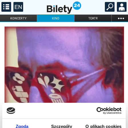
...
KONCERTY
KINO
TEATR
KABARET I
FILHARMONIA
OPERA I BALET
STAND-UP
DLA DZIECI
ONLINE
KARNETY
Zgoda
Szczegóły
O plikach cookies