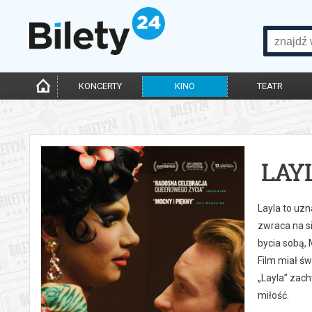
KONCERTY
KINO
TEATR
LAY
Layla to uz
zwraca na s
bycia sobą,
Film miał św
„Layla” zac
miłość.