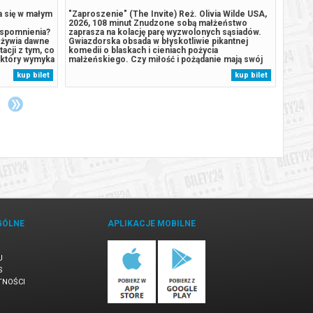
a się w małym
"Zaproszenie" (The Invite) Reż. Olivia Wilde USA,
Lucius
2026, 108 minut Znudzone sobą małżeństwo
kilkud
 wspomnienia?
zaprasza na kolację parę wyzwolonych sąsiadów.
wiedeń
ożywia dawne
Gwiazdorska obsada w błyskotliwie pikantnej
tak lu
acji z tym, co
komedii o blaskach i cieniach pożycia
mapie 
, który wymyka
małżeńskiego. Czy miłość i pożądanie mają swój
aspekt
alansuje
nieprzekraczalny termin przydatności do
szczeg
kup bilet
kup bilet
a powagą,
spożycia? Aby małżeńskiemu życiu dodać trochę
hotel 
smaku czasem warto zaprosić sąsiadów. Do stołu
który 
i...
GÓLNE
APLIKACJE MOBILNE
U
S
TNOŚCI