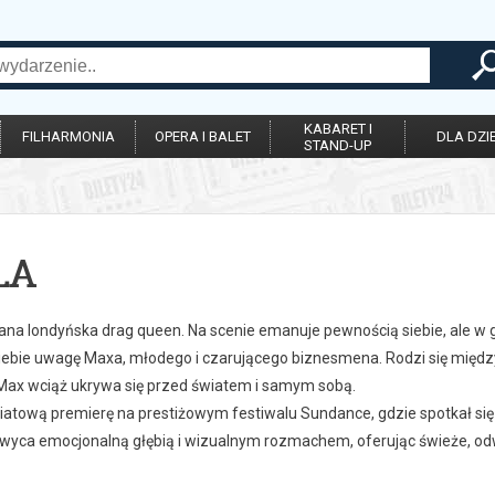
KABARET I
FILHARMONIA
OPERA I BALET
DLA DZIE
STAND-UP
LA
nana londyńska drag queen. Na scenie emanuje pewnością siebie, ale w 
iebie uwagę Maxa, młodego i czarującego biznesmena. Rodzi się między
 Max wciąż ukrywa się przed światem i samym sobą.
iatową premierę na prestiżowym festiwalu Sundance, gdzie spotkał się 
hwyca emocjonalną głębią i wizualnym rozmachem, oferując świeże, o