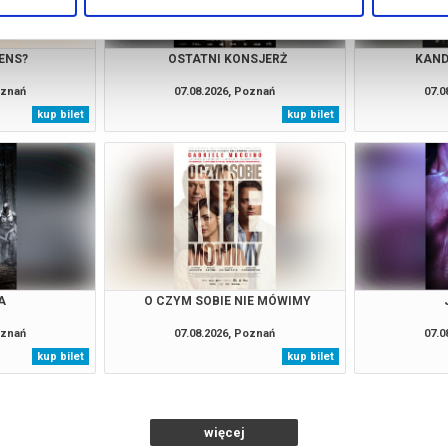
ENS?
OSTATNI KONSJERŻ
KAND
oznań
07.08.2026, Poznań
07.0
kup bilet
kup bilet
A
O CZYM SOBIE NIE MÓWIMY
oznań
07.08.2026, Poznań
07.0
kup bilet
kup bilet
więcej