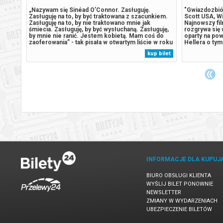
ustin
„Nazywam się Sinéad O’Connor. Zasługuję.
"Gwiazdozbiór
Jego
Zasługuję na to, by być traktowana z szacunkiem.
Scott USA, Wi
ystuje
Zasługuję na to, by nie traktowano mnie jak
Najnowszy fil
).
śmiecia. Zasługuję, by być wysłuchaną. Zasługuję,
rozgrywa się 
by mnie nie ranić. Jestem kobietą. Mam coś do
oparty na pow
uje
zaoferowania” - tak pisała w otwartym liście w roku
Hellera o tym
1993. Kiedy ta krucha, łysa dziewczyna o wielkich
widowiskowej 
 bilet
kup bilet
oczach podarła na wizji zdjęcie papieża, wysłała
człowieczeń
siebie na wojnę, która...
będącego ekr
INFORMACJE DLA KUPUJ
BIURO OBSŁUGI KLIENTA
WYŚLIJ BILET PONOWNIE
NEWSLETTER
ZMIANY W WYDARZENIACH
UBEZPIECZENIE BILETÓW