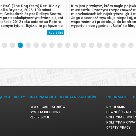
 Psa" (The Dog Stars) Reż. Ridley
Kim jest przybysz, który nagle pojawi
elka Brytania, 2026, 100 minut
miasteczku i zaczyna rozpoznawać w
m, Gwiazdozbiór psa Ridleya Scotta,
mieszkańcach ich najskrytsze lęki i
w postapokaliptycznym świecie i jest
Jego obecność wywołuje niepokój, 
ieści z 2012 roku autorstwa Petera
wspomnienia i prowokuje do konfront
 samym tytule. Będzie to połączenie
wyparte i niewygodne. „Salto” to film
akcji z refleksją nad
się jednoznacznym interpretacjom. B
kup bilet
stwem. Głównym bohaterem filmu
między realizmem a snem, groteską 
anizacją powieści Gwiazdozbiór...
ironią a melancholią. Konwicki...
ĄCYCH BILETY
INFORMACJE DLA ORGANIZATORÓW
INFORMACJE O
DLA ORGANIZATORÓW
REGULAMIN
SYSTEM BILETOWY
PEWNOŚĆ ZAKUP
REFERENCJE
POLITYKA COOKIE
POLITYKA PRYWA
OFERTY PRACY