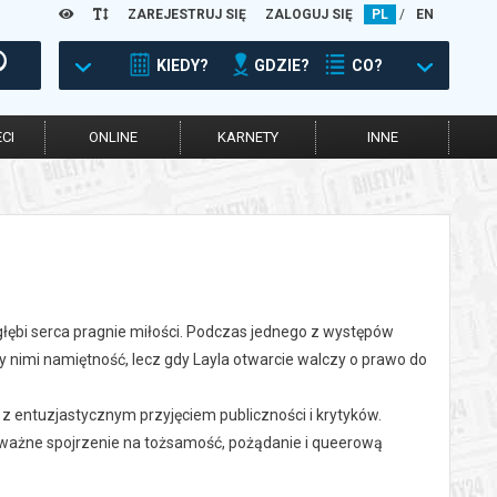
ZAREJESTRUJ SIĘ
ZALOGUJ SIĘ
PL
/
EN
KIEDY?
GDZIE?
CO?
CI
ONLINE
KARNETY
INNE
głębi serca pragnie miłości. Podczas jednego z występów
 nimi namiętność, lecz gdy Layla otwarcie walczy o prawo do
z entuzjastycznym przyjęciem publiczności i krytyków.
dważne spojrzenie na tożsamość, pożądanie i queerową