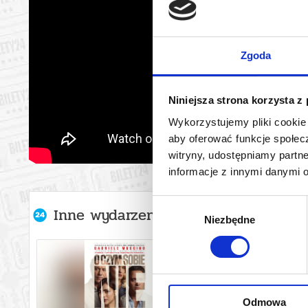
Zgoda
Niniejsza strona korzysta z
Wykorzystujemy pliki cookie 
aby oferować funkcje społecz
witryny, udostępniamy part
informacje z innymi danymi 
Wybór
Inne wydarzenia organizatora
Niezbędne
zgody
Odmowa