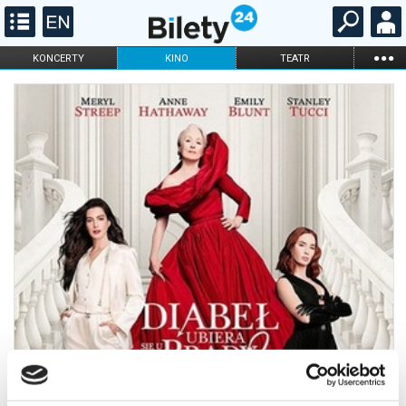
...
KONCERTY
KINO
TEATR
KABARET I
FILHARMONIA
OPERA I BALET
STAND-UP
DLA DZIECI
ONLINE
KARNETY