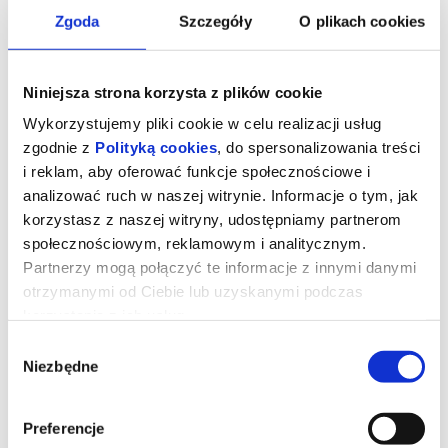
Zgoda
Szczegóły
O plikach cookies
Niniejsza strona korzysta z plików cookie
Wykorzystujemy pliki cookie w celu realizacji usług
zgodnie z
Polityką cookies
, do spersonalizowania treści
i reklam, aby oferować funkcje społecznościowe i
analizować ruch w naszej witrynie. Informacje o tym, jak
korzystasz z naszej witryny, udostępniamy partnerom
społecznościowym, reklamowym i analitycznym.
Partnerzy mogą połączyć te informacje z innymi danymi
otrzymanymi od Ciebie lub uzyskanymi podczas
Diabeł ubiera się u Prady 2
korzystania z ich usług.
Wybór
Niezbędne
zgody
"Diabeł ubiera się u Prady 2" (The Devil Wears Prada 2)
Reż. David Frankel
USA, 2026, 120 minut
Preferencje
Dwadzieścia lat po stworzeniu kultowych ról Mirandy, Andy’ego,