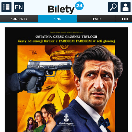
...
KONCERTY
KINO
TEATR
KABARET I
FILHARMONIA
OPERA I BALET
STAND-UP
DLA DZIECI
ONLINE
KARNETY