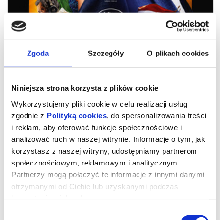
Zgoda
Szczegóły
O plikach cookies
Niniejsza strona korzysta z plików cookie
Wykorzystujemy pliki cookie w celu realizacji usług
zgodnie z
Polityką cookies
, do spersonalizowania treści
i reklam, aby oferować funkcje społecznościowe i
analizować ruch w naszej witrynie. Informacje o tym, jak
korzystasz z naszej witryny, udostępniamy partnerom
ORŁY REPUBLIKI
społecznościowym, reklamowym i analitycznym.
Partnerzy mogą połączyć te informacje z innymi danymi
otrzymanymi od Ciebie lub uzyskanymi podczas
„Orły republiki” to ostatnia część głośnej trylogii kairskiej Tarika
Saleha, na którą składają się jeszcze „Morderstwo w hotelu Hilton”
korzystania z ich usług.
(2017) oraz „Chłopiec z niebios” (2022). Każdy z filmów pokazuje
z innej perspektywy ostrą krytykę autorytarnego reżimu. W
Wybór
przypadku ostatniej części, ujętej w formę widowiskowego