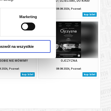
YDACI ŚMIERCI
PUCIO | DZIECIAKI, DO KINA!
8.2026, Poznań
08.08.2026, Poznań
kup bilet
kup bilet
Marketing
ezwól na wszystkie
SOBIE NIE MÓWIMY
OJCZYZNA
8.2026, Poznań
08.08.2026, Poznań
kup bilet
kup bilet