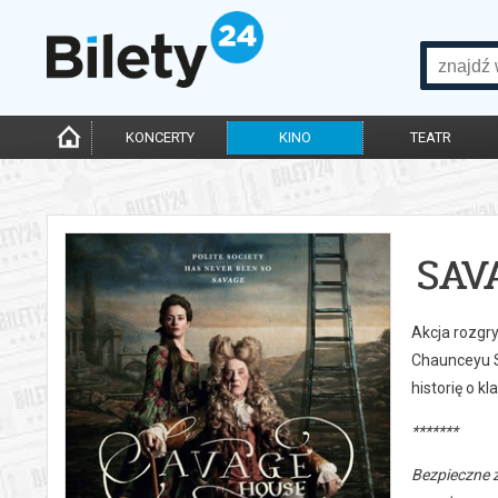
KONCERTY
KINO
TEATR
SAV
Akcja rozgry
Chaunceyu Sa
historię o k
*******
Bezpieczne 