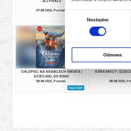
JEJ PIEKŁO
PEJZAŻ W KOLOR
07.08.2026, Poznań
07.08.2026, P
Wybór
kup bilet
Niezbędne
zgody
Odmowa
CHŁOPIEC NA KRAŃCACH ŚWIATA |
GÓRA MOCY | DZIECI
DZIECIAKI, DO KINA!
08.08.2026, Poznań
08.08.2026, P
kup bilet