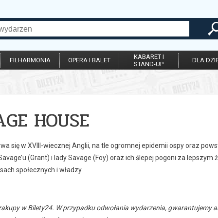
KABARET I
FILHARMONIA
OPERA I BALET
DLA DZIE
STAND-UP
AGE HOUSE
wa się w XVIII-wiecznej Anglii, na tle ogromnej epidemii ospy oraz pow
vage’u (Grant) i lady Savage (Foy) oraz ich ślepej pogoni za lepszym 
lasach społecznych i władzy.
zakupy w Bilety24. W przypadku odwołania wydarzenia, gwarantujemy