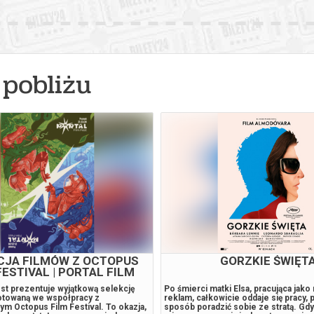
pobliżu
DO UTRATY TCHU
O CZYM SOBIE NIE M
 4K z okazji 60. rocznicy premiery.
"O czym sobie nie mówimy" (Le cose
, nonszalancki i pełen
Reż. Gabriele Muccino Włochy, 2026,
nej energii legendarny debiut Jean-
Najnowszy film reżysera hollywoodz