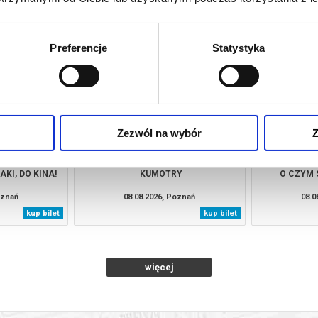
ZE SEPII
ŚCIEŻKI ŻYCIA | POKAZY PLENEROWE
KAND
NA TARASIE
oznań
07.08.2026, Poznań
07.0
kup bilet
info
Preferencje
Statystyka
Zezwól na wybór
Z
AKI, DO KINA!
KUMOTRY
O CZYM 
oznań
08.08.2026, Poznań
08.0
kup bilet
kup bilet
więcej