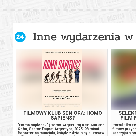
Inne wydarzenia w 
TRZECI CZŁOWIEK | COOL
BRITANNIA
rka
Błyskotliwy, trzymający w napięciu czarny kryminał,
Rekonstrukcja
c w ten
który od dekad zachwyca atmosferą, rewelacyjną
Elektryzujący
obsadą (Orson Welles!), zjawiskowymi zdjęciami
nieposkromio