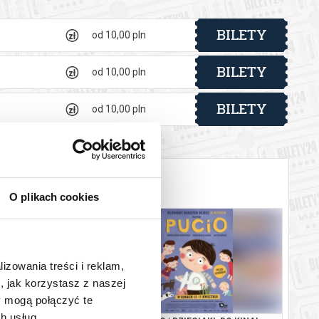
BILETY
od 10,00 pln
BILETY
od 10,00 pln
BILETY
od 10,00 pln
O plikach cookies
lizowania treści i reklam,
, jak korzystasz z naszej
y mogą połączyć te
h usług.