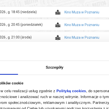
026 , g. 18:45
(niedziela)
Kino Muza w Poznaniu
026 , g. 20:45
(poniedziałek)
Kino Muza w Poznaniu
026 , g. 21:00
(środa)
Kino Muza w Poznaniu
Szczegóły
 plików cookie
w celu realizacji usług zgodnie z
Polityką cookies
, do spersona
nościowe i analizować ruch w naszej witrynie. Informacje o tym
nerom społecznościowym, reklamowym i analitycznym. Partnerz
otrzymanymi od Ciebie lub uzyskanymi podczas korzystania z ic