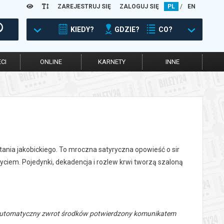
ZAREJESTRUJ SIĘ
ZALOGUJ SIĘ
PL
/
EN
KIEDY?
GDZIE?
CO?
CI
ONLINE
KARNETY
INNE
stania jakobickiego. To mroczna satyryczna opowieść o sir
życiem. Pojedynki, dekadencja i rozlew krwi tworzą szaloną
 automatyczny zwrot środków potwierdzony komunikatem