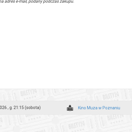
a adres e-mail, podany podczas zakupu.
026 , g. 21:15
(sobota)
Kino Muza w Poznaniu