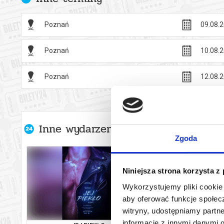
Poznań
09.08.2
Poznań
10.08.2
Poznań
12.08.2
Inne wydarzenia organizatora
Zgoda
Niniejsza strona korzysta z
Wykorzystujemy pliki cookie 
aby oferować funkcje społecz
witryny, udostępniamy part
informacje z innymi danymi 