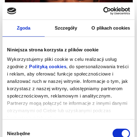
Zgoda
Szczegóły
O plikach cookies
Niniejsza strona korzysta z plików cookie
Wykorzystujemy pliki cookie w celu realizacji usług
zgodnie z
Polityką cookies
, do spersonalizowania treści
i reklam, aby oferować funkcje społecznościowe i
analizować ruch w naszej witrynie. Informacje o tym, jak
ZAWIEŚCIE CZERWONE LATARNIE
korzystasz z naszej witryny, udostępniamy partnerom
społecznościowym, reklamowym i analitycznym.
Partnerzy mogą połączyć te informacje z innymi danymi
Słynne chińskie arcydzieło i jeden z najpiękniejszych filmów lat 90.
już 22 maja w polskich kinach, w nowej wersji 4K.
otrzymanymi od Ciebie lub uzyskanymi podczas
„Zawieście czerwone latarnie” to absolutna perła w bogatym i
korzystania z ich usług.
eklektycznym dorobku Zhanga Yimou („Dom latających
sztyletów”, „Żyć”, „Hero”). Adaptacja opowiadania Su Tonga „Żony i
Wybór
konkubiny” przyniosła mu międzynarodowe uznanie i status
nowego mistrza światowego kina. Srebrny Lew w Wenecji,
Niezbędne
zgody
nagroda BAFTA dla najlepszego filmu nieanglojęzycznego oraz