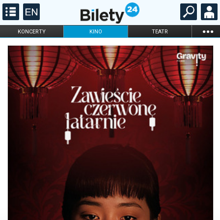
...
KONCERTY
KINO
TEATR
KABARET I
FILHARMONIA
OPERA I BALET
STAND-UP
DLA DZIECI
ONLINE
KARNETY