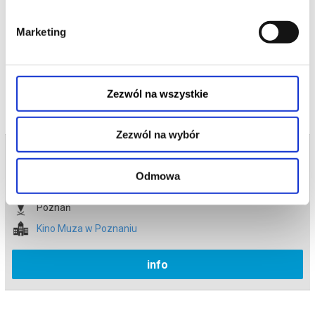
*******
Marketing
Bezpieczne zakupy w Bilety24. W przypadku odwołania
wydarzenia, gwarantujemy automatyczny zwrot środków
potwierdzony komunikatem wysyłanym na adres e-mail, podany
podczas zakupu.
Zezwól na wszystkie
Zezwól na wybór
Bilety na termin:
22.05.2026 , g. 14:15 (piątek)
Odmowa
22.05.2026 , g. 14:15
Poznań
Kino Muza w Poznaniu
info