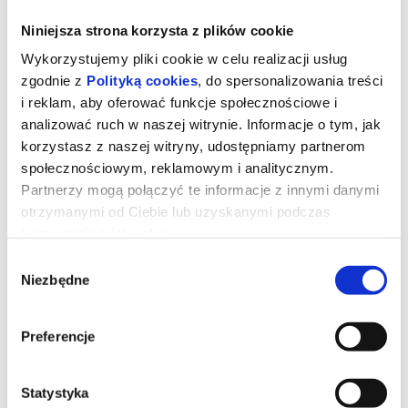
Niniejsza strona korzysta z plików cookie
Wykorzystujemy pliki cookie w celu realizacji usług
zgodnie z
Polityką cookies
, do spersonalizowania treści
i reklam, aby oferować funkcje społecznościowe i
analizować ruch w naszej witrynie. Informacje o tym, jak
korzystasz z naszej witryny, udostępniamy partnerom
społecznościowym, reklamowym i analitycznym.
ERUPCJA
Partnerzy mogą połączyć te informacje z innymi danymi
otrzymanymi od Ciebie lub uzyskanymi podczas
korzystania z ich usług.
Podczas pobytu w Polsce Bethany (Charli xcx) rezygnuje z
Wybór
romantycznego planu ułożonego przez swojego chłopaka i
odnawia relację z dawną przyjaciółką, Nel (Lena Góra). Na tle
Niezbędne
zgody
pulsującej Warszawy między kobietami rodzi się pełna napięcia
relacja.
„Erupcja” to intymna opowieść o spotkaniu, które zmienia
wszystko, a jednocześnie filmowy list miłosny do Polski. Reżyser
Preferencje
Pete Ohs portretuje Warszawę jako miasto twórczej energii i
wolności. W roli Bethany występuje światowa gwiazda popu Charli
xcx, która wnosi do filmu swoją charakterystyczną wrażliwość i
ekranową charyzmę. Partneruje jej Lena Góra – jedna z
Statystyka
najważniejszych aktorek młodego pokolenia, współtwórczyni
projektu i emocjonalne serce „Erupcji”.