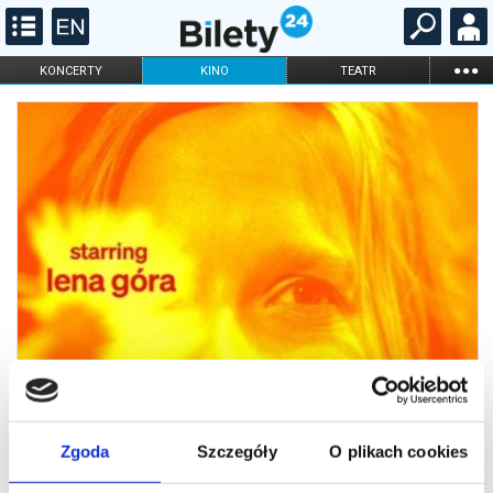
...
KONCERTY
KINO
TEATR
KABARET I
FILHARMONIA
OPERA I BALET
STAND-UP
DLA DZIECI
ONLINE
KARNETY
Zgoda
Szczegóły
O plikach cookies