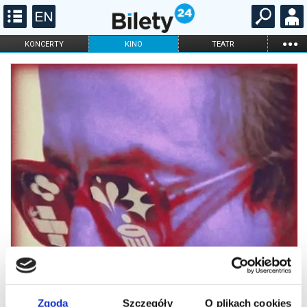
...
KONCERTY
KINO
TEATR
KABARET I
FILHARMONIA
OPERA I BALET
STAND-UP
DLA DZIECI
ONLINE
KARNETY
Zgoda
Szczegóły
O plikach cookies