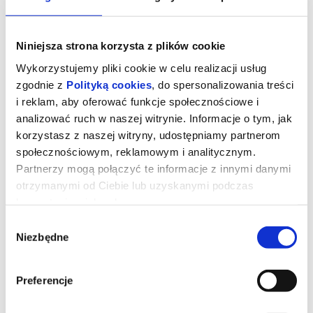
Niniejsza strona korzysta z plików cookie
Wykorzystujemy pliki cookie w celu realizacji usług
zgodnie z
Polityką cookies
, do spersonalizowania treści
i reklam, aby oferować funkcje społecznościowe i
analizować ruch w naszej witrynie. Informacje o tym, jak
korzystasz z naszej witryny, udostępniamy partnerom
społecznościowym, reklamowym i analitycznym.
Partnerzy mogą połączyć te informacje z innymi danymi
otrzymanymi od Ciebie lub uzyskanymi podczas
ZNAKI PANA ŚLIWKI
korzystania z ich usług.
Wybór
Niezbędne
zgody
Wbrew oczekiwaniom rodziny Karol Śliwka opuszcza wieś i
zaczyna studia artystyczne w Warszawie. Postanawia zająć się
projektowaniem znaków graficznych. Swoimi pracami wypełnia
komunistyczną Polskę i definiuje wizualny krajobraz kraju. Jego
Preferencje
znaki nie wiszą w galeriach, ale są obecne w polskich domach, na
polskich ulicach, w instytucjach i zakładach pracy. Jednocześnie
prowadzi zwyczajne życie rodzinne, które przez lata z pasją