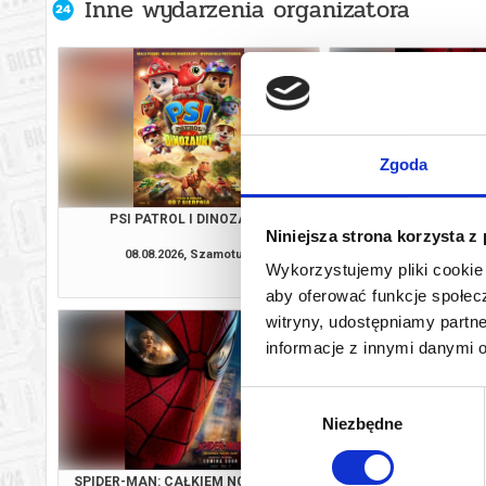
Inne wydarzenia organizatora
Zgoda
PSI PATROL I DINOZAURY
SPIDER-MAN: CAŁKIE
Niniejsza strona korzysta z
2D NAPI
08.08.2026, Szamotuły
08.08.2026, Sz
Wykorzystujemy pliki cookie 
kup bilet
aby oferować funkcje społecz
witryny, udostępniamy part
informacje z innymi danymi 
Wybór
Niezbędne
zgody
SPIDER-MAN: CAŁKIEM NOWY DZIEŃ
PSI PATROL I D