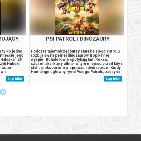
RŻ
PSI PATROL I DINOZAURY
e) od
Podczas tajemniczej burzy statek Psiego Patrolu
Podcza
jerża w
rozbija się na pełnej dinozaurów tropikalnej
rozbij
- pierwszym
wyspie. Bohaterowie spotykają tam Reksa,
wyspie
o się na
szczeniaka, który utknął w tym miejscu przed laty i
szczen
da każdego
stał się ekspertem w sprawach dinozaurów. Kiedy
stał s
 najmniejsze
Humdinger, główny rywal Psiego Patrolu, zaczyna
Humdin
aduje się, że
lekkomyślnie eksploatować zasoby naturalne
lekkom
kup bilet
kup bilet
ścicielowi,
wyspy, doprowadza do wybuchu ogromnego,
wyspy
uśpionego od lat wulkanu. Psi Patrol...
uśpion