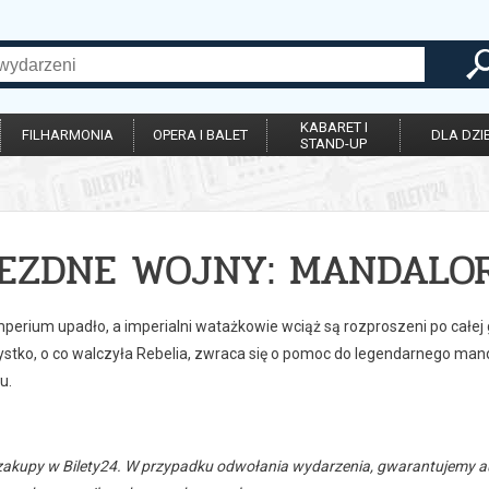
KABARET I
FILHARMONIA
OPERA I BALET
DLA DZIE
STAND-UP
EZDNE WOJNY: MANDALOR
perium upadło, a imperialni watażkowie wciąż są rozproszeni po całej 
stko, o co walczyła Rebelia, zwraca się o pomoc do legendarnego manda
u.
zakupy w Bilety24. W przypadku odwołania wydarzenia, gwarantujemy