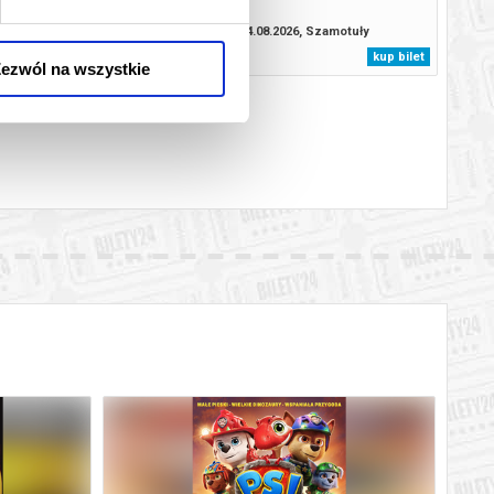
.2026, Szamotuły
14.08.2026, Szamotuły
kup bilet
kup bilet
ezwól na wszystkie