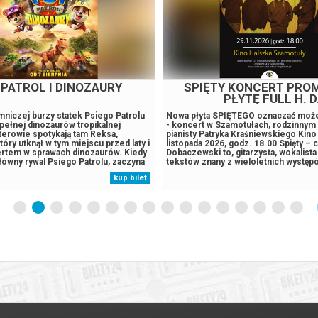
 PATROL I DINOZAURY
OSTATNI KONSJE
niczej burzy statek Psiego Patrolu
Lucius Glantz (wspaniały Willem Dafo
a pełnej dinozaurów tropikalnej
kilkudziesięciu lat pełni funkcję kons
terowie spotykają tam Reksa,
wiedeńskim hotelu InterContinental 
tóry utknął w tym miejscu przed laty i
tak luksusowym miejscu, jakie pojawił
pertem w sprawach dinozaurów. Kiedy
mapie Europy. Od rana do nocy doglą
ówny rywal Psiego Patrolu, zaczyna
aspektu działania instytucji, dbając o
 eksploatować zasoby naturalne
szczegóły. Pewnego dnia Lucius dowi
kup bilet
owadza do wybuchu ogromnego,
hotel zostanie sprzedany nowemu wła
lat wulkanu. Psi Patrol...
który planuje jego radykalną...