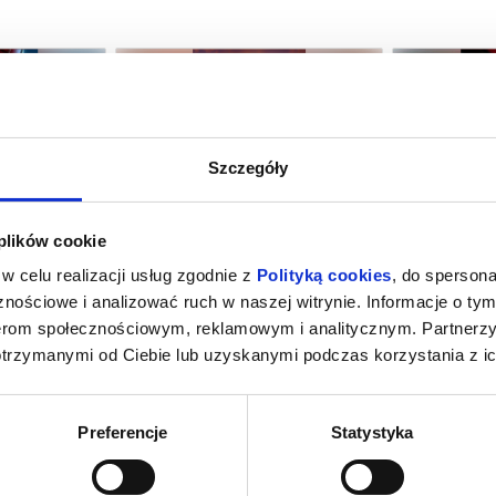
Szczegóły
M NOWY DZIEŃ
PSI PATROL I DINOZAURY
SPIDER-MAN
 plików cookie
SY
amotuły
09.08.2026, Szamotuły
09.08
w celu realizacji usług zgodnie z
Polityką cookies
, do spersona
kup bilet
kup bilet
nościowe i analizować ruch w naszej witrynie. Informacje o tym
nerom społecznościowym, reklamowym i analitycznym. Partnerz
otrzymanymi od Ciebie lub uzyskanymi podczas korzystania z ic
Preferencje
Statystyka
INOZAURY
SPIDER-MAN: CAŁKIEM NOWY DZIEŃ
WAKACYJNE