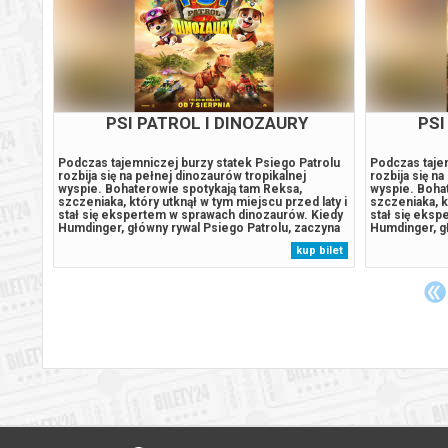
CY
PSI PATROL I DINOZAURY
PSI
jedno
Podczas tajemniczej burzy statek Psiego Patrolu
Podczas tajem
e jego
rozbija się na pełnej dinozaurów tropikalnej
rozbija się n
a | 29
wyspie. Bohaterowie spotykają tam Reksa,
wyspie. Boha
bert
szczeniaka, który utknął w tym miejscu przed laty i
szczeniaka, k
stał się ekspertem w sprawach dinozaurów. Kiedy
stał się eks
Humdinger, główny rywal Psiego Patrolu, zaczyna
Humdinger, gł
lekkomyślnie eksploatować zasoby naturalne
lekkomyślnie
 bilet
kup bilet
t;,
wyspy, doprowadza do wybuchu ogromnego,
wyspy, dopr
uśpionego od lat wulkanu. Psi Patrol...
uśpionego od 