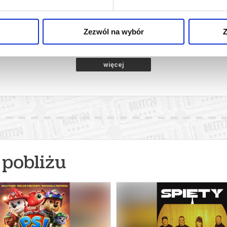
2D DUBBING
amotuły
11.08.2026, Szamotuły
12.08
kup bilet
kup bilet
Zezwól na wybór
Z
więcej
pobliżu