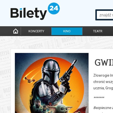
KONCERTY
KINO
TEATR
GWI
Złowrogie Im
chronić wszy
ucznia, Grog
*******
Bezpieczne 