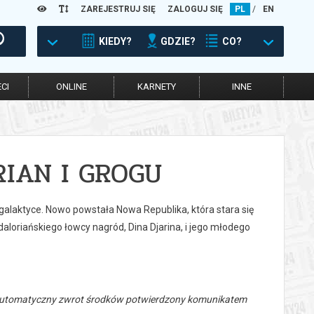
ZAREJESTRUJ SIĘ
ZALOGUJ SIĘ
PL
/
EN
KIEDY?
GDZIE?
CO?
CI
ONLINE
KARNETY
INNE
IAN I GROGU
galaktyce. Nowo powstała Nowa Republika, która stara się
loriańskiego łowcy nagród, Dina Djarina, i jego młodego
 automatyczny zwrot środków potwierdzony komunikatem