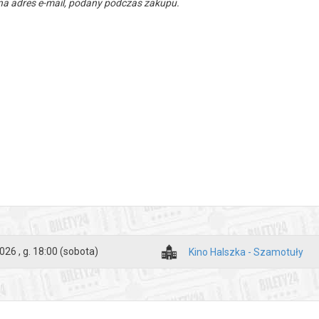
a adres e-mail, podany podczas zakupu.
026 , g. 18:00
(sobota)
Kino Halszka - Szamotuły