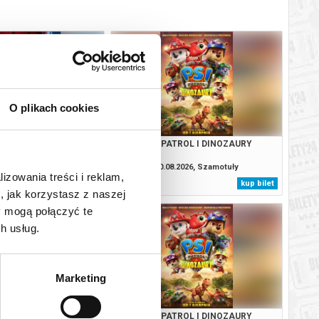
O plikach cookies
: CAŁKIEM NOWY DZIEŃ
PSI PATROL I DINOZAURY
2D DUBBING
.2026, Szamotuły
10.08.2026, Szamotuły
lizowania treści i reklam,
kup bilet
kup bilet
, jak korzystasz z naszej
y mogą połączyć te
h usług.
Marketing
 KINO: TOY STORY 5
PSI PATROL I DINOZAURY