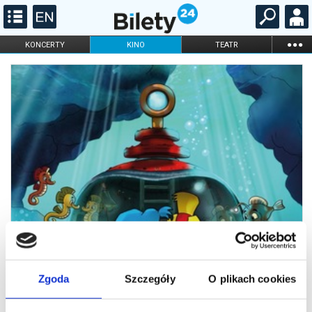
...
KONCERTY
KINO
TEATR
KABARET I
FILHARMONIA
OPERA I BALET
STAND-UP
DLA DZIECI
ONLINE
KARNETY
Zgoda
Szczegóły
O plikach cookies