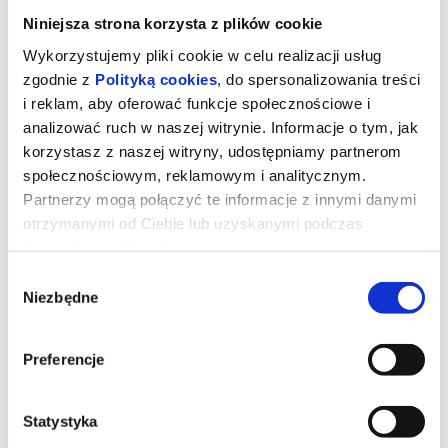
Niniejsza strona korzysta z plików cookie
Wykorzystujemy pliki cookie w celu realizacji usług
zgodnie z
Polityką cookies
, do spersonalizowania treści
i reklam, aby oferować funkcje społecznościowe i
analizować ruch w naszej witrynie. Informacje o tym, jak
korzystasz z naszej witryny, udostępniamy partnerom
społecznościowym, reklamowym i analitycznym.
Partnerzy mogą połączyć te informacje z innymi danymi
otrzymanymi od Ciebie lub uzyskanymi podczas
korzystania z ich usług.
Wybór
MIŚ BAMSE I SEKRET MORZA
Niezbędne
zgody
Kolejna część przygód misia Bamsego, pokochanego przez dzieci
Preferencje
na całym świecie. Tym razem Bamse wraz z przyjaciółmi
wypływają na pełne morze i nurkują w jego głębinach. Zły kapitan
Buster jest w stanie zrobić wszystko aby zdobyć tytuł Postrachu
Morza. Teraz czas na przygodę i kolejną konfrontację dobra ze
Statystyka
złem.