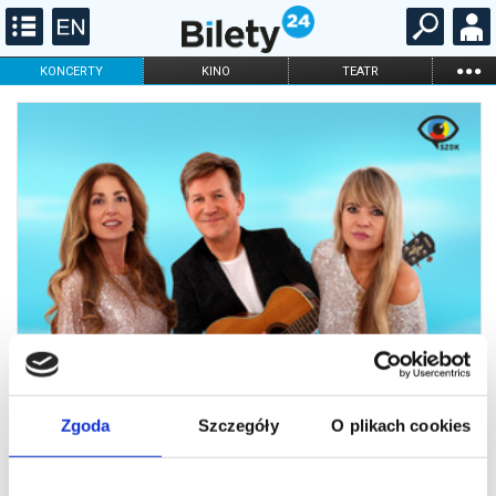
...
KONCERTY
KINO
TEATR
KABARET I
FILHARMONIA
OPERA I BALET
STAND-UP
DLA DZIECI
ONLINE
KARNETY
Zgoda
Szczegóły
O plikach cookies