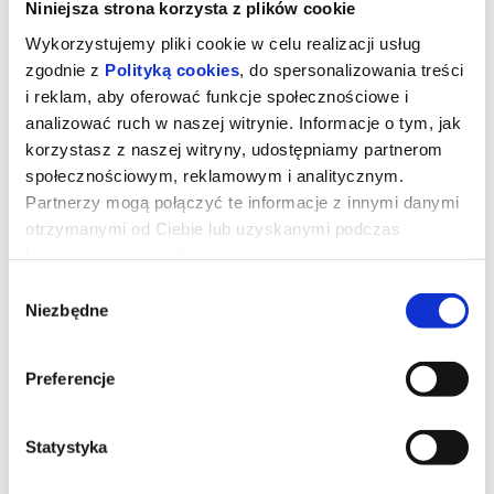
Niniejsza strona korzysta z plików cookie
Wykorzystujemy pliki cookie w celu realizacji usług
zgodnie z
Polityką cookies
, do spersonalizowania treści
i reklam, aby oferować funkcje społecznościowe i
analizować ruch w naszej witrynie. Informacje o tym, jak
korzystasz z naszej witryny, udostępniamy partnerom
społecznościowym, reklamowym i analitycznym.
Partnerzy mogą połączyć te informacje z innymi danymi
otrzymanymi od Ciebie lub uzyskanymi podczas
korzystania z ich usług.
MAMMA MIA SHOW - Koncert dla
Wybór
Mamy
Niezbędne
zgody
Preferencje
MAMMA MIA SHOW to piosenki ABBY po polsku oraz znane hity
lat 80.
Wystąpią: Urszula Lidwin, Alina Pszczółkowska i Michał Gielniak.
Koncert dedykujemy Mamom i wszystkim zainteresowanym:)
Statystyka
*******