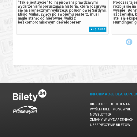
trolu
"Takie jest życie" to inspirowana prawdziwymi
Podczas tajem
wydarzeniami poruszająca historia, która rozgrywa
rozbija się n
się na słonecznym wybrzeżu południowej Sardynii.
wyspie. Boha
 laty i
Efisio Mulas, żyjący po swojemu pasterz, musi
szczeniaka, k
 Kiedy
nagle stanąć do nierównej walki z
stał się eks
czyna
bezkompromisowym deweloperem.
Humdinger, gł
e
Niespodziewany najeźdźca chce zamienić jego
lekkomyślnie
 bilet
kup bilet
,
dom i ziemię w luksusowy kurort. Gdy w grę
wyspy, dopr
wchodzą milionowe oferty oraz nowe miejsca
uśpionego od 
pracy dla lokalnej...
INFORMACJE DLA KUPUJ
BIURO OBSŁUGI KLIENTA
WYŚLIJ BILET PONOWNIE
NEWSLETTER
ZMIANY W WYDARZENIACH
UBEZPIECZENIE BILETÓW