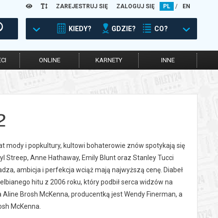
ZAREJESTRUJ SIĘ
ZALOGUJ SIĘ
PL
/
EN
KIEDY?
GDZIE?
CO?
CI
ONLINE
KARNETY
INNE
2
at mody i popkultury, kultowi bohaterowie znów spotykają się
l Streep, Anne Hathaway, Emily Blunt oraz Stanley Tucci
adza, ambicja i perfekcja wciąż mają najwyższą cenę. Diabeł
elbianego hitu z 2006 roku, który podbił serca widzów na
ła Aline Brosh McKenna, producentką jest Wendy Finerman, a
rosh McKenna.