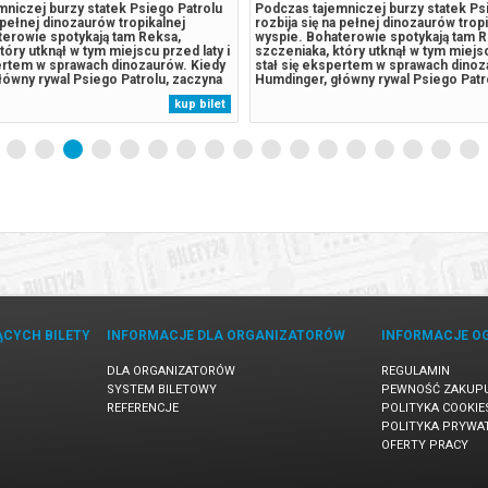
niczej burzy statek Psiego Patrolu
Podczas tajemniczej burzy statek Ps
a pełnej dinozaurów tropikalnej
rozbija się na pełnej dinozaurów trop
terowie spotykają tam Reksa,
wyspie. Bohaterowie spotykają tam R
tóry utknął w tym miejscu przed laty i
szczeniaka, który utknął w tym miejsc
pertem w sprawach dinozaurów. Kiedy
stał się ekspertem w sprawach dinoz
ówny rywal Psiego Patrolu, zaczyna
Humdinger, główny rywal Psiego Patr
 eksploatować zasoby naturalne
lekkomyślnie eksploatować zasoby n
kup bilet
owadza do wybuchu ogromnego,
wyspy, doprowadza do wybuchu ogr
lat wulkanu. Psi Patrol...
uśpionego od lat wulkanu. Psi Patrol..
ĄCYCH BILETY
INFORMACJE DLA ORGANIZATORÓW
INFORMACJE O
DLA ORGANIZATORÓW
REGULAMIN
SYSTEM BILETOWY
PEWNOŚĆ ZAKUP
REFERENCJE
POLITYKA COOKIE
POLITYKA PRYWA
OFERTY PRACY