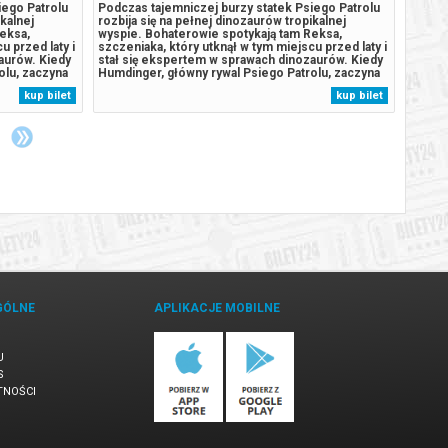
iego Patrolu
Podczas tajemniczej burzy statek Psiego Patrolu
Podcza
ikalnej
rozbija się na pełnej dinozaurów tropikalnej
rozbij
eksa,
wyspie. Bohaterowie spotykają tam Reksa,
wyspie
u przed laty i
szczeniaka, który utknął w tym miejscu przed laty i
szczen
aurów. Kiedy
stał się ekspertem w sprawach dinozaurów. Kiedy
stał s
olu, zaczyna
Humdinger, główny rywal Psiego Patrolu, zaczyna
Humdin
aturalne
lekkomyślnie eksploatować zasoby naturalne
lekkom
kup bilet
kup bilet
omnego,
wyspy, doprowadza do wybuchu ogromnego,
wyspy
.
uśpionego od lat wulkanu. Psi Patrol...
uśpion
GÓLNE
APLIKACJE MOBILNE
U
S
TNOŚCI