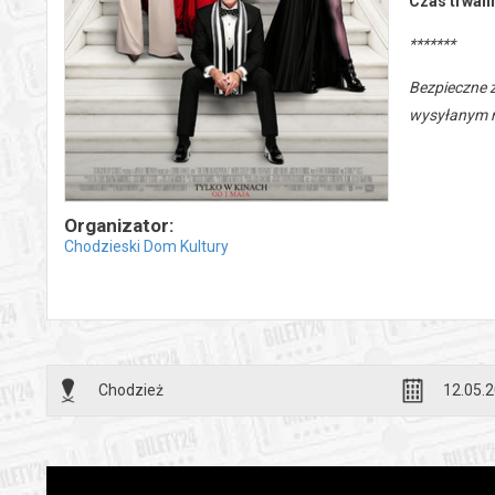
Czas trwani
*******
Bezpieczne 
wysyłanym n
Organizator:
Chodzieski Dom Kultury
Chodzież
12.05.2