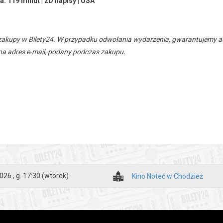
a: 119 minut | 2D napisy | USA
zakupy w Bilety24. W przypadku odwołania wydarzenia, gwarantujemy
a adres e-mail, podany podczas zakupu.
026 , g. 17:30
(wtorek)
Kino Noteć w Chodzież