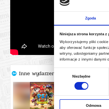
Zgoda
Niniejsza strona korzysta z
Wykorzystujemy pliki cookie 
aby oferować funkcje społecz
witryny, udostępniamy part
informacje z innymi danymi 
Wybór
Inne wydarzenia organizatora
Niezbędne
zgody
Odmowa