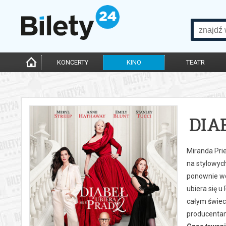
KONCERTY
KINO
TEATR
DIA
Miranda Prie
na stylowyc
ponownie wci
ubiera się u
całym świec
producentam