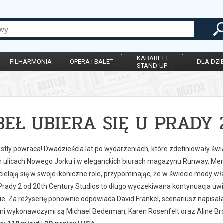
KABARET I
FILHARMONIA
OPERA I BALET
DLA DZIE
STAND-UP
BEŁ UBIERA SIĘ U PRADY 
stly powraca! Dwadzieścia lat po wydarzeniach, które zdefiniowały świ
h ulicach Nowego Jorku i w eleganckich biurach magazynu Runway. Mery
elają się w swoje ikoniczne role, przypominając, że w świecie mody wł
 Prady 2 od 20th Century Studios to długo wyczekiwana kontynuacja uwi
ie. Za reżyserię ponownie odpowiada David Frankel, scenariusz napisa
i wykonawczymi są Michael Bederman, Karen Rosenfelt oraz Aline B