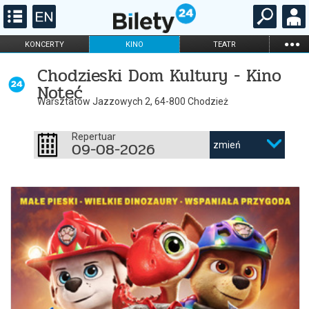
...
KONCERTY
KINO
TEATR
KABARET I
FILHARMONIA
OPERA I BALET
Chodzieski Dom Kultury - Kino
STAND-UP
Noteć
DLA DZIECI
ONLINE
KARNETY
Warsztatów Jazzowych 2, 64-800 Chodzież
Repertuar
09-08-2026
zmień