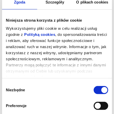
Zgoda
Szczegóły
O plikach cookies
Niniejsza strona korzysta z plików cookie
Wykorzystujemy pliki cookie w celu realizacji usług
zgodnie z
Polityką cookies
, do spersonalizowania treści
i reklam, aby oferować funkcje społecznościowe i
analizować ruch w naszej witrynie. Informacje o tym, jak
korzystasz z naszej witryny, udostępniamy partnerom
społecznościowym, reklamowym i analitycznym.
Partnerzy mogą połączyć te informacje z innymi danymi
otrzymanymi od Ciebie lub uzyskanymi podczas
DIABEŁ UBIERA SIĘ U PRADY 2
korzystania z ich usług.
Wybór
Niezbędne
Miranda Priestly powraca! Dwadzieścia lat po wydarzeniach, które
zgody
zdefiniowały świat mody i popkultury, kultowi bohaterowie znów
spotykają się na stylowych ulicach Nowego Jorku i w eleganckich
biurach magazynu Runway. Meryl Streep, Anne Hathaway, Emily
Blunt oraz Stanley Tucci ponownie wcielają się w swoje ikoniczne
Preferencje
role, przypominając, że w świecie mody władza, ambicja i
perfekcja wciąż mają najwyższą cenę. Diabeł ubiera się u Prady 2