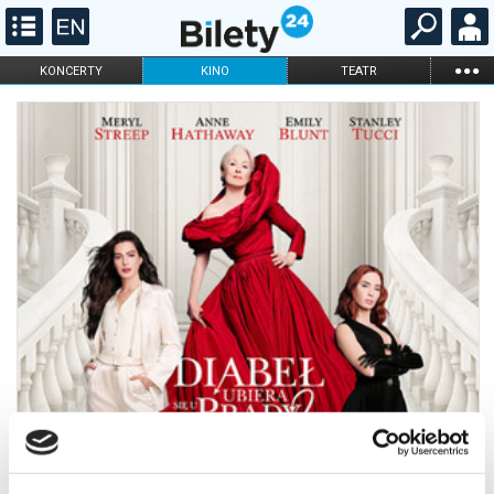
...
KONCERTY
KINO
TEATR
KABARET I
FILHARMONIA
OPERA I BALET
STAND-UP
DLA DZIECI
ONLINE
KARNETY