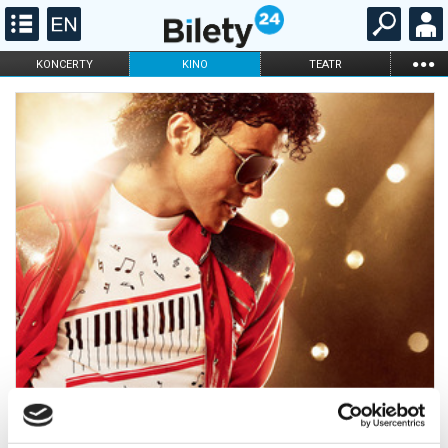
...
KONCERTY
KINO
TEATR
KABARET I
FILHARMONIA
OPERA I BALET
STAND-UP
DLA DZIECI
ONLINE
KARNETY