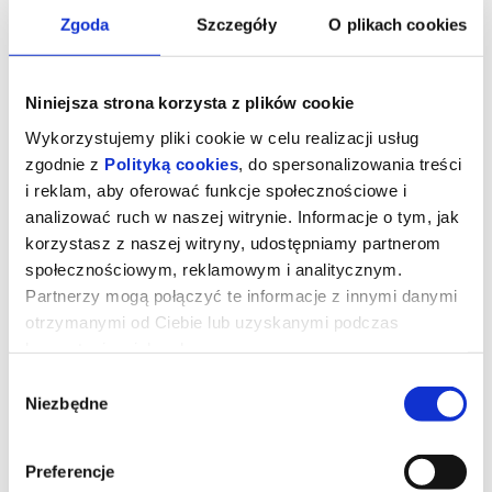
Zgoda
Szczegóły
O plikach cookies
Niniejsza strona korzysta z plików cookie
Wykorzystujemy pliki cookie w celu realizacji usług
zgodnie z
Polityką cookies
, do spersonalizowania treści
i reklam, aby oferować funkcje społecznościowe i
analizować ruch w naszej witrynie. Informacje o tym, jak
korzystasz z naszej witryny, udostępniamy partnerom
społecznościowym, reklamowym i analitycznym.
Partnerzy mogą połączyć te informacje z innymi danymi
Michael
otrzymanymi od Ciebie lub uzyskanymi podczas
korzystania z ich usług.
Wybór
Młody Michael Jackson (Juliano Krue Valdi) jako ósme z
Niezbędne
dziesięciorga dzieci od najmłodszych lat jest przygotowywany do
zgody
kariery muzycznej pod okiem surowego ojca (Colman Domingo). Z
rodzinnym zespołem Jackson Five odnosi pierwsze sukcesy, a już
w wieku 13 lat rozpoczyna karierę solową. Również w dorosłości
życiem Michaela (Jaafar Jackson) rządzi muzyka.
Preferencje