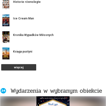
Historie równoległe
Ice Cream Man
Kronika Wypadków Miłosnych
Księga pustyni
więcej
Psi Patrol i dinozaury
Pucio kocha zwierzaki
Wydarzenia w wybranym obiekcie
Spider-Man. Całkiem nowy dzień / 2D DUB