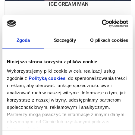
ICE CREAM MAN
czytaj opis
Zgoda
Szczegóły
O plikach cookies
Niniejsza strona korzysta z plików cookie
Wykorzystujemy pliki cookie w celu realizacji usług
zgodnie z
Polityką cookies
, do spersonalizowania treści
i reklam, aby oferować funkcje społecznościowe i
analizować ruch w naszej witrynie. Informacje o tym, jak
DRUGIE ŻYCIE
korzystasz z naszej witryny, udostępniamy partnerom
społecznościowym, reklamowym i analitycznym.
11.08.2026
Partnerzy mogą połączyć te informacje z innymi danymi
otrzymanymi od Ciebie lub uzyskanymi podczas
korzystania z ich usług.