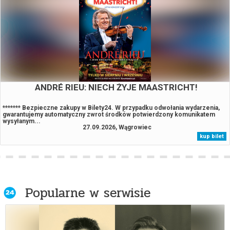
Spider-Man. Całkiem nowy dzień / 2D NAP
Spider-Man. Całkiem nowy dzień / 3D DUB
ANDRÉ RIEU: NIECH ŻYJE MAASTRICHT!
Tom i Jerry: Przygoda w muzeum
******* Bezpieczne zakupy w Bilety24. W przypadku odwołania wydarzenia,
gwarantujemy automatyczny zwrot środków potwierdzony komunikatem
wysyłanym...
27.09.2026, Wągrowiec
Tylko jedna noc
kup bilet
Wszyscy moi wrogowie
Popularne w serwisie